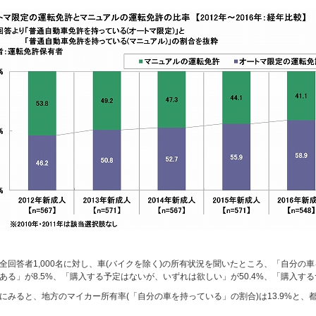
全回答者1,000名に対し、車(バイクを除く)の所有状況を聞いたところ、「自分の車
ある」が8.5%、「購入する予定はないが、いずれは欲しい」が50.4%、「購入する
にみると、地方のマイカー所有率(「自分の車を持っている」の割合)は13.9%と、都市