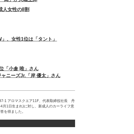
成人女性の8割
】
W」、女性1位は「タント」
】
位「小倉 唯」さん
ニーズJr.「岸 優太」さん
田5-37-1 アロマスクエア11F、代表取締役社長 丹
96年4月1日生まれ)に対し、新成人のカーライフ意
回答を得ました。