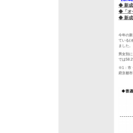
◆ 新
◆「オ
◆ 新
今年の新
ている(
ました。
男女別に
では58
※1：市
府京都市