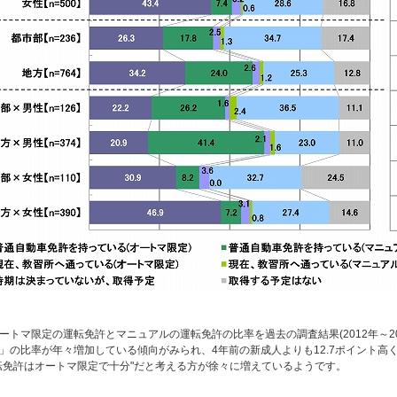
ートマ限定の運転免許とマニュアルの運転免許の比率を過去の調査結果(2012年～2
」の比率が年々増加している傾向がみられ、4年前の新成人よりも12.7ポイント高く(2012
転免許はオートマ限定で十分"だと考える方が徐々に増えているようです。