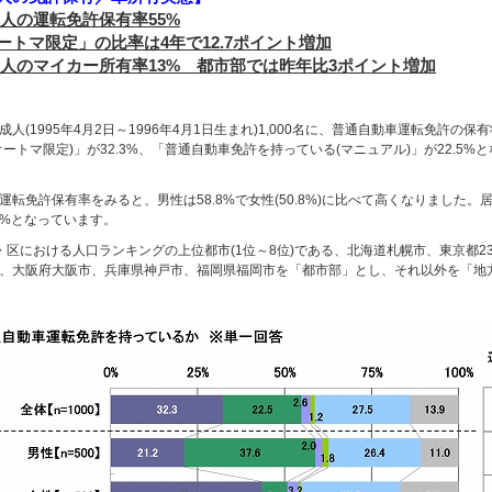
成人の運転免許保有率55%
ートマ限定」の比率は4年で12.7ポイント増加
成人のマイカー所有率13% 都市部では昨年比3ポイント増加
成人(1995年4月2日～1996年4月1日生まれ)1,000名に、普通自動車運転免許
オートマ限定)」が32.3%、「普通自動車免許を持っている(マニュアル)」が22.5%
運転免許保有率をみると、男性は58.8%で女性(50.8%)に比べて高くなりました。
.2%となっています。
・区における人口ランキングの上位都市(1位～8位)である、北海道札幌市、東京都2
、大阪府大阪市、兵庫県神戸市、福岡県福岡市を「都市部」とし、それ以外を
「地