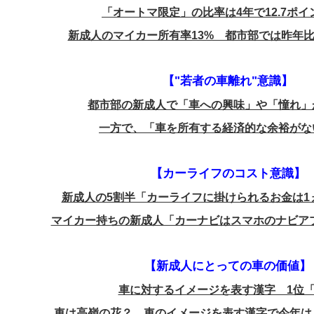
「オートマ限定」の比率は4年で12.7ポイ
新成人のマイカー所有率13% 都市部では昨年比
【"若者の車離れ"意識】
都市部の新成人で「車への興味」や「憧れ」
一方で、「車を所有する経済的な余裕がない
【カーライフのコスト意識】
新成人の5割半「カーライフに掛けられるお金は1
マイカー持ちの新成人「カーナビはスマホのナビア
【新成人にとっての車の価値】
車に対するイメージを表す漢字 1位
車は高嶺の花？ 車のイメージを表す漢字で今年は