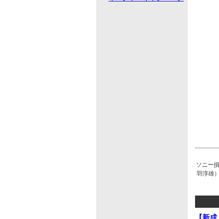
ソニー損害
羽淳雄）
【新成