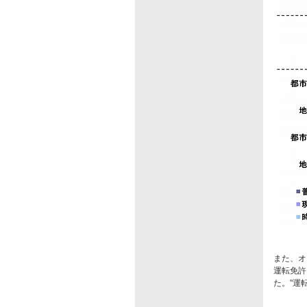
また、オ
運転免許
た。"運