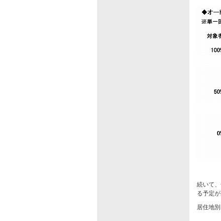
続いて、
る予定が
居住地別