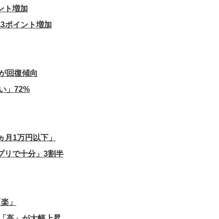
ント増加
3ポイント増加
が回復傾向
」72%
ヵ月1万円以下」
プリで十分」3割半
「楽」
「高」が大幅上昇