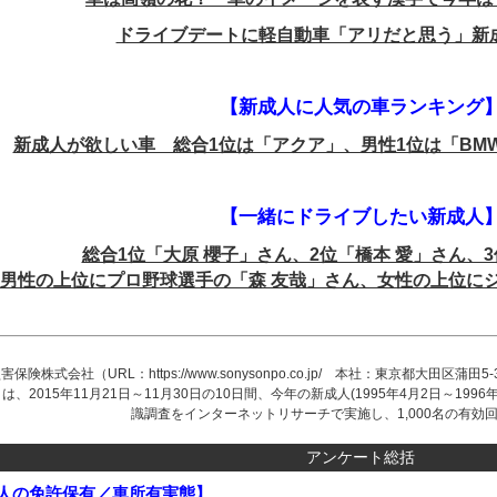
ドライブデートに軽自動車「アリだと思う」新
【新成人に人気の車ランキング
新成人が欲しい車 総合1位は「アクア」、男性1位は「BM
【一緒にドライブしたい新成人
総合1位「大原 櫻子」さん、2位「橋本 愛」さん、3
男性の上位にプロ野球選手の「森 友哉」さん、女性の上位にジャ
保険株式会社（URL：https://www.sonysonpo.co.jp/ 本社：東京都大田区蒲
は、2015年11月21日～11月30日の10日間、今年の新成人(1995年4月2日～19
識調査をインターネットリサーチで実施し、1,000名の有効
アンケート総括
人の免許保有／車所有実態】