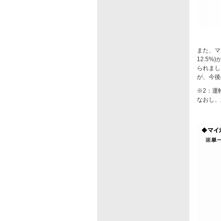
また、マ
12.5
られまし
が、今後
※2：運
なおし、