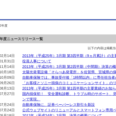
12年度
12年度ニュースリリース一覧
以下の内容は掲載当
02月14日
2013年（平成25年）3月期 第3四半期（9ヵ月累計）の
01月31日
役員人事について
11月14日
2013年（平成25年）3月期 第2四半期（中間期）決算の
10月18日
太陽光発電設備「そらべあ発電所」を佐賀県、宮城県の
10月09日
自動車保険では、事故受付後「1時間以内」に専任担当者
09月26日
「お客様とソニー損保のコミュニケーションサイト」の
08月13日
2013年（平成25年）3月期 第1四半期の主要業績のお知
07月27日
国内損保初！ 安全運転診断、トラブル時のサポート、
ンで実現。
07月24日
自動車保険に、証券ペーパーレス割引を新設
07月24日
公式ウェブサイトのリニューアルとスマートフォン専用
05月18日
2012年（平成24年）3月期 決算の概要について