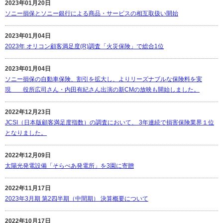
2023年01月20日
ソニー損保とソニー銀行による商品・サービスの相互取扱い開始
2023年01月04日
2023年 オリコン顧客満足度(R)調査「火災保険」で総合1位
2023年01月04日
ソニー損保の自動車保険、割引を拡大し、よりリーズナブルな保険料を実
現 役所広司さん・内田有紀さん出演の新CMの放映も開始しました。
2022年12月23日
JCSI（日本版顧客満足度指数）の調査において、 3年連続で損害保険業界１位
となりました。
2022年12月09日
太陽光発電設備「そらべあ発電所」を3園に寄贈
2022年11月17日
2023年3月期 第2四半期（中間期） 決算概要について
2022年10月17日