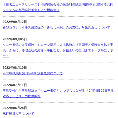
【連名ニュースリリース】損害保険会社の保険料控除証明書発行に関する共同
システムの利用会社拡大および機能追加
2022年09月12日
新型コロナウイルス感染症の「みなし入院」のお支払い対象見直しについて
2022年09月05日
ソニー損保の火災保険、ドローン活用による迅速な損害調査と保険金支払を実
現 さらに、修理会社の紹介・手配など、お住まいの復旧までトータルにサポ
ート
2022年08月10日
2023年3月期 第1四半期 決算概要について
2022年07月11日
事故受付から事故解決までソニー損保といつでもつながる 「24時間365日事故
対応サービス」の提供開始
2022年06月24日
執行役員人事について