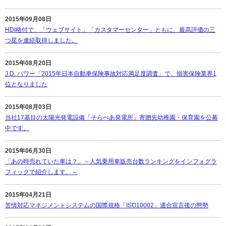
2015年09月08日
HDI格付で、「ウェブサイト」「カスタマーセンター」ともに、最高評価の三
つ星を連続取得しました。
2015年08月20日
J.D. パワー「2015年日本自動車保険事故対応満足度調査」で、損害保険業界1
位となりました
2015年08月03日
当社17基目の太陽光発電設備「そらべあ発電所」寄贈先幼稚園・保育園を公募
中です。
2015年06月30日
「あの時売れていた車は？」～人気乗用車販売台数ランキングをインフォグラ
フィックで紹介します。～
2015年04月21日
苦情対応マネジメントシステムの国際規格「ISO10002」適合宣言後の態勢