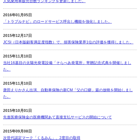
人気乗用車販売台数ランキングを更新しました。
2016年01月05日
「トラブルナビ」のロードサービス呼出し機能を強化しました。
2015年12月17日
JCSI（日本版顧客満足度指数）で、損害保険業界1位の評価を獲得しました。
2015年11月10日
当社16基目の太陽光発電設備「そらべあ発電所」寄贈記念式典を開催しまし
た。
2015年11月10日
唐田えりかさん出演、自動車保険の新CM「父の口癖」篇の放映を開始しまし
た。
2015年10月01日
先進医療保険金の医療機関あて直接支払サービスの開始について
2015年09月08日
次世代認定マーク「くるみん」、2度目の取得