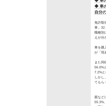
◆ 車
◆ 車
自分
免許取
車」32
職種別
えが分
車を購
が「現
また同
56.
7.2
しかし
てもら
親など
55.3