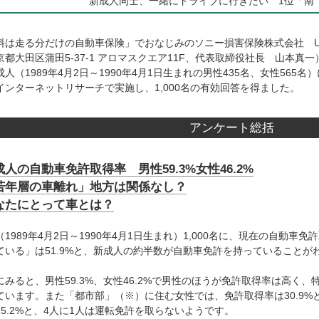
新成人同士、一緒にドライブに行きたい 1位「南
は走る分だけの自動車保険」でおなじみのソニー損害保険株式会社 URL：https:/
都大田区蒲田5-37-1 アロマスクエア11F、代表取締役社長 山本真一）は
人（1989年4月2日～1990年4月1日生まれの男性435名、女性56
インターネットリサーチで実施し、1,000名の有効回答を得ました。
アンケート総括
成人の自動車免許取得率 男性59.3%女性46.2%
「若年層の車離れ」地方は関係なし？
なたにとって車とは？
（1989年4月2日～1990年4月1日生まれ）1,000名に、現在の自動
ている」は51.9%と、新成人の約半数が自動車免許を持っていることが
みると、男性59.3%、女性46.2%で男性のほうが免許取得率は高く、特
ています。また「都市部」（※）に住む女性では、免許取得率は30.9
25.2%と、4人に1人は運転免許を取らないようです。