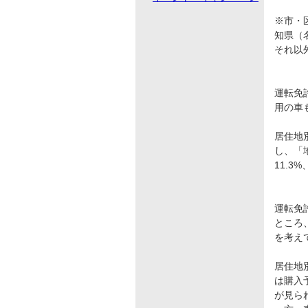
※市・
知県（
それ以
運転免
用の車
居住地
し、「
11.3
運転免
ところ
を考え
居住地
は購入
が見ら