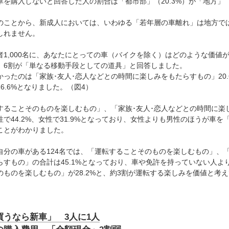
車を購入しないと回答した人の割合は「都市部」（20.3%）が「地方」（
のことから、新成人においては、いわゆる「若年層の車離れ」は地方で
しれません。
者1,000名に、あなたにとっての車（バイクを除く）はどのような価値
、6割が「単なる移動手段としての道具」と回答しました。
かったのは「家族･友人･恋人などとの時間に楽しみをもたらすもの」20
6.6%となりました。（図4）
することそのものを楽しむもの」、「家族･友人･恋人などとの時間に楽
性で44.2%、女性で31.9%となっており、女性よりも男性のほうが車
ことがわかりました。
自分の車がある124名では、「運転することそのものを楽しむもの」、「
らすもの」の合計は45.1%となっており、車や免許を持っていない人
のものを楽しむもの」が28.2%と、約3割が運転する楽しみを価値と考
買うなら新車」 3人に1人