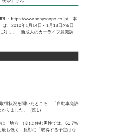
 明奈」さん
/www.sonysonpo.co.jp/ 本
、2010年1月14日～1月18日の5日
5名）に対し、「新成人のカーライフ意識調
車免許取得状況を聞いたところ、「自動車免許
わかりました。（図1）
に「地方」(※)に住む男性では、61.7%
%と最も低く、反対に「取得する予定はな