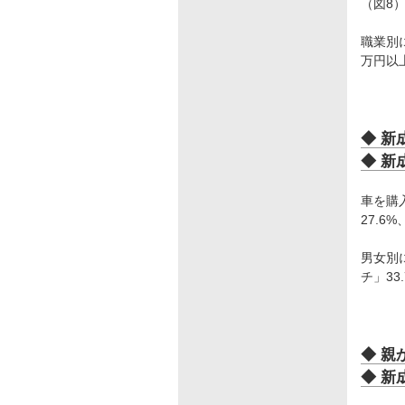
（図8
職業別に
万円以
◆ 新
◆ 新
車を購
27.6
男女別に
チ」3
◆ 親
◆ 新