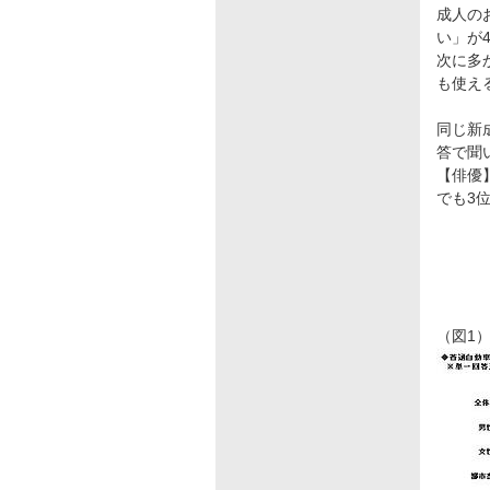
成人の
い」が
次に多
も使え
同じ新
答で聞
【俳優
でも3
（図1