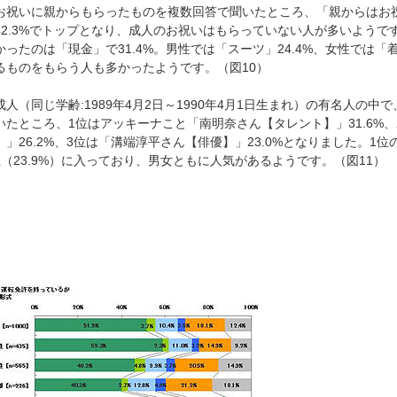
お祝いに親からもらったものを複数回答で聞いたところ、「親からはお
42.3%でトップとなり、成人のお祝いはもらっていない人が多いようで
かったのは「現金」で31.4%。男性では「スーツ」24.4%、女性では「
るものをもらう人も多かったようです。（図10）
成人（同じ学齢:1989年4月2日～1990年4月1日生まれ）の有名人の
いたところ、1位はアッキーナこと「南明奈さん【タレント】」31.6%、
】」26.2%、3位は「溝端淳平さん【俳優】」23.0%となりました。
位（23.9%）に入っており、男女ともに人気があるようです。（図11）
）