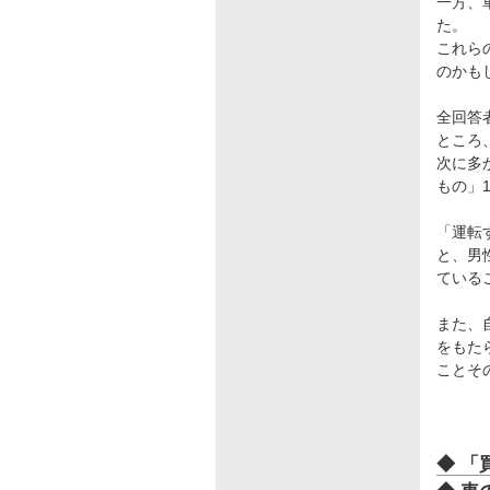
一方、
た。
これら
のかも
全回答
ところ
次に多
もの」1
「運転
と、男
ている
また、
をもた
ことそ
◆ 「