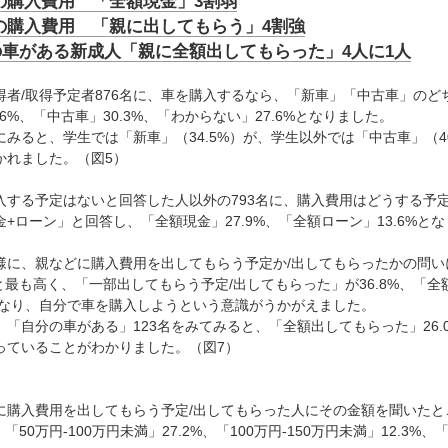
の購入費用 「全額現金」3割弱
の購入費用 「親に出してもらう」4割強
の車がある新成人「親に全額出してもらった」4人に1人
得者/取得予定者876名に、車を購入するなら、「新車」「中古車」の
.6%、「中古車」30.3%、「わからない」27.6%となりました。
にみると、学生では「新車」（34.5%）が、学生以外では「中古車」（4
かれました。（図5）
入する予定はないと回答した人以外の793名に、購入費用はどうする予定
金+ローン」と回答し、「全額現金」27.9%、「全額ローン」13.6%と
様に、親などに購入費用を出してもらう予定か/出してもらったかの問
0%と最も高く、「一部出してもらう予定/出してもらった」が36.8%、「
%となり、自分で車を購入しようという意識がうかがえました。
、「自分の車がある」123名をみてみると、「全額出してもらった」26.
っていることがわかりました。（図7）
に購入費用を出してもらう予定/出してもらった人にその金額を聞いたと
%、「50万円-100万円未満」27.2%、「100万円-150万円未満」12.3