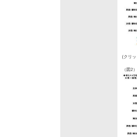
(クリ
（図2