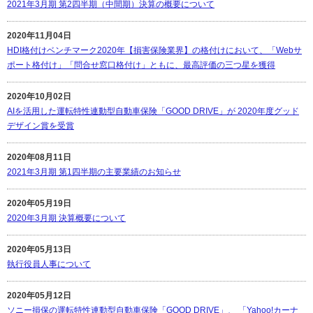
2021年3月期 第2四半期（中間期）決算の概要について
2020年11月04日
HDI格付けベンチマーク2020年【損害保険業界】の格付けにおいて、「Webサ
ポート格付け」「問合せ窓口格付け」ともに、最高評価の三つ星を獲得
2020年10月02日
AIを活用した運転特性連動型自動車保険「GOOD DRIVE」が 2020年度グッド
デザイン賞を受賞
2020年08月11日
2021年3月期 第1四半期の主要業績のお知らせ
2020年05月19日
2020年3月期 決算概要について
2020年05月13日
執行役員人事について
2020年05月12日
ソニー損保の運転特性連動型自動車保険「GOOD DRIVE」、 「Yahoo!カーナ