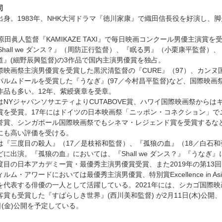
司
出身。1983年、NHK大河ドラマ『徳川家康』で織田信長役を好演し、脚
。
原田眞人監督『KAMIKAZE TAXI』で毎日映画コンクール男優主演賞を
Shall we ダンス？』（周防正行監督）、『眠る男』（小栗康平監督）、
道』(細野辰興監督)の3作品で国内主演男優賞を独占。
際映画祭主演男優賞を受賞した黒沢清監督の『CURE』（97）、カンヌ
パルムドールを受賞した『うなぎ』(97／今村昌平監督)など、国際映画
作品も多い。12年、紫綬褒章を受章。
はNYジャパンソサエティよりCUTABOVE賞、ハワイ国際映画祭からは
賞を受賞。17年にはドイツの日本映画祭「ニッポン・コネクション」で
誉賞、シンガポール国際映画祭でもシネマ・レジェンド賞を受賞するな
にも高い評価を受ける。
は『三度目の殺人』（17／是枝裕和監督）、『孤狼の血』（18／白石和
どに出演。『孤狼の血』においては、『Shall we ダンス？』『うなぎ』
度目の日本アカデミー賞・最優秀主演男優賞受賞、また2019年の第13
ルム・アワードにおいては最優秀主演男優賞、特別賞Excellence in Asian
を代表する俳優の一人として活躍している。2021年には、シカゴ国際映
客賞も受賞した『すばらしき世界』(西川美和監督) が2月11日(木)公開
日(金)公開を予定している。