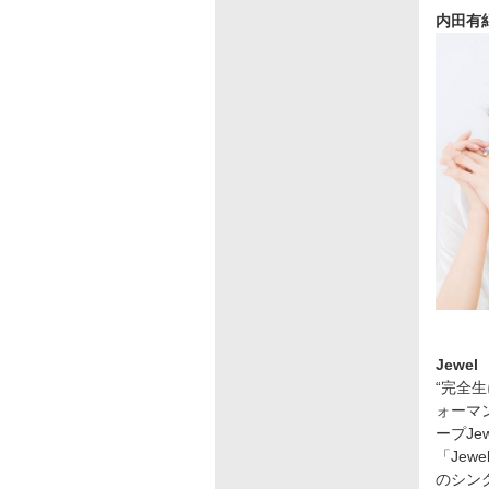
内田
Jewel
“完全
ォーマ
ープJe
「Je
のシン