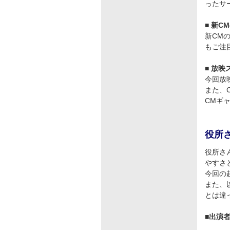
ったサ
■ 新
新CM
もご注
■ 放
今回放
また、
CMギ
役所
役所さ
やすさ
今回の
また、
とは違
■出演