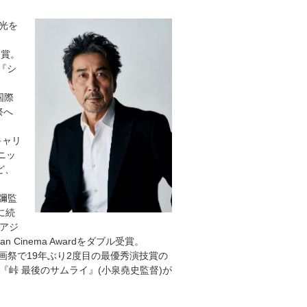
光を
受賞。
『シ
国際
祭へ
キャリ
ニッ
ど、
彌監
に続
回アジ
 Cinema Awardをダブル受賞。
画祭で19年ぶり2度目の最優秀演技賞の
、『峠 最後のサムライ』(小泉堯史監督)が