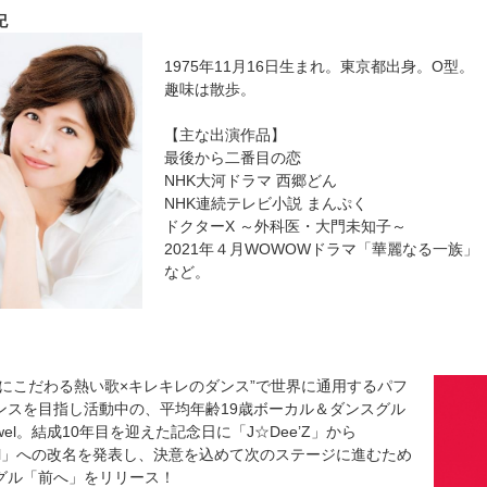
有紀
1975年11月16日生まれ。東京都出身。O型。
趣味は散歩。
【主な出演作品】
最後から二番目の恋
NHK大河ドラマ 西郷どん
NHK連続テレビ小説 まんぷく
ドクターX ～外科医・大門未知子～
2021年４月WOWOWドラマ「華麗なる一族」
など。
生にこだわる熱い歌×キレキレのダンス”で世界に通用するパフ
ンスを目指し活動中の、平均年齢19歳ボーカル＆ダンスグル
wel。結成10年目を迎えた記念日に「J☆Dee’Z」から
wel」への改名を発表し、決意を込めて次のステージに進むため
グル「前へ」をリリース！