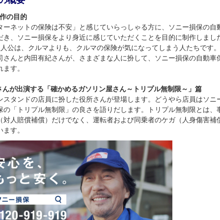
Mの概要
制作の目的
ターネットの保険は不安」と感じていらっしゃる方に、ソニー損保の自
だき、ソニー損保をより身近に感じていただくことを目的に制作しまし
主人公は、クルマよりも、クルマの保険が気になってしまう人たちです
司さんと内田有紀さんが、さまざまな人に扮して、ソニー損保の自動車
れます。
所さんが出演する「確かめるガソリン屋さん～トリプル無制限～」篇
ンスタンドの店員に扮した役所さんが登場します。どうやら店員はソニ
保の「トリプル無制限」の良さを語りだします。トリプル無制限とは、
（対人賠償補償）だけでなく、運転者および同乗者のケガ（人身傷害補
います。