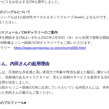
ービスをお伝えするCMも製作しました。
CMのジングルについて
のジングルは3人組女性ボーカル＆ダンスグループJewelによるもので
目ください。
映スケジュール／CMギャラリーのご案内
映を開始するCMはいずれも2021年1月20日（水）から全国で放映を開
CM映像はソニー損保のCMギャラリーでもご覧いただけます。
ャラリー
https://www.sonysonpo.co.jp/cm/ccmg000.html
さん、内田さんの起用理由
んは、圧倒的な存在感と高い表現力で年齢や性別を超えた幅広い層から
と、信頼感のあるキャラクターが、安心と信頼のサービスを提供する当
起用が決定しました。
以前からソニー損保のCMに出演していただいている内田さんには、本作
った内田さんの魅力もご覧ください。
者のプロフィール■