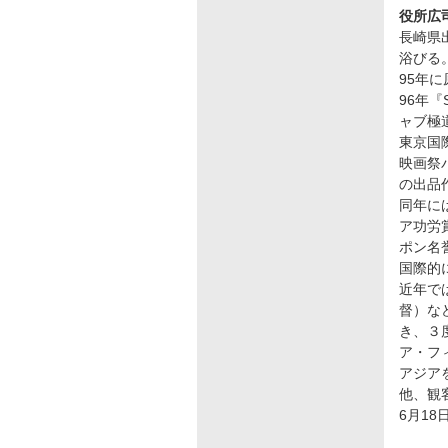
役所広
長崎県
浴びる
95年に
96年『
ャブ極
東京国
映画祭
の出品
同年に
ア功労
ポン名
国際的
近年で
督）な
き、３
ア・フィ
アジア
他、観
6月18