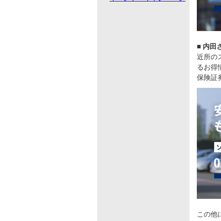
■ 内
近所の
るお得
保険証
この他