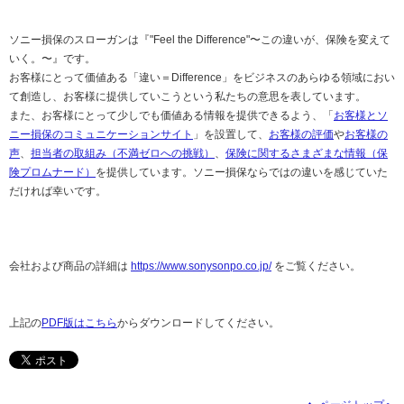
ソニー損保のスローガンは『"Feel the Difference"〜この違いが、保険を変えて
いく。〜』です。
お客様にとって価値ある「違い＝Difference」をビジネスのあらゆる領域におい
て創造し、お客様に提供していこうという私たちの意思を表しています。
また、お客様にとって少しでも価値ある情報を提供できるよう、「
お客様とソ
ニー損保のコミュニケーションサイト
」を設置して、
お客様の評価
や
お客様の
声
、
担当者の取組み（不満ゼロへの挑戦）
、
保険に関するさまざまな情報（保
険プロムナード）
を提供しています。ソニー損保ならではの違いを感じていた
だければ幸いです。
会社および商品の詳細は
https://www.sonysonpo.co.jp/
をご覧ください。
上記の
PDF版はこちら
からダウンロードしてください。