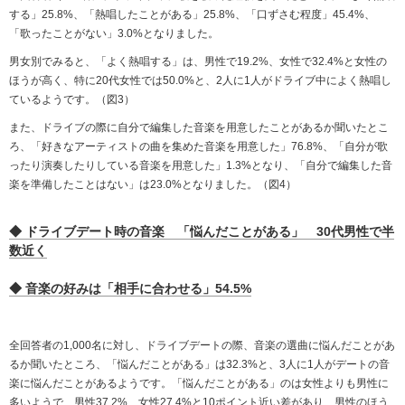
する」25.8%、「熱唱したことがある」25.8%、「口ずさむ程度」45.4%、
「歌ったことがない」3.0%となりました。
男女別でみると、「よく熱唱する」は、男性で19.2%、女性で32.4%と女性の
ほうが高く、特に20代女性では50.0%と、2人に1人がドライブ中によく熱唱し
ているようです。（図3）
また、ドライブの際に自分で編集した音楽を用意したことがあるか聞いたとこ
ろ、「好きなアーティストの曲を集めた音楽を用意した」76.8%、「自分が歌
ったり演奏したりしている音楽を用意した」1.3%となり、「自分で編集した音
楽を準備したことはない」は23.0%となりました。（図4）
◆ ドライブデート時の音楽 「悩んだことがある」 30代男性で半
数近く
◆ 音楽の好みは「相手に合わせる」54.5%
全回答者の1,000名に対し、ドライブデートの際、音楽の選曲に悩んだことがあ
るか聞いたところ、「悩んだことがある」は32.3%と、3人に1人がデートの音
楽に悩んだことがあるようです。「悩んだことがある」のは女性よりも男性に
多いようで、男性37.2%、女性27.4%と10ポイント近い差があり、男性のほう