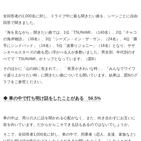
全回答者の1,000名に対し、ドライブ中に最も聞きたい曲を、シーンごとに自由
回答で聞きました。
「海を見ながら」聞きたい曲では、1位「TSUNAMI」（140名）、2位「チャコ
の海岸物語」（39名）、3位「シーズン・イン・ザ・サン」（24名）、4位「勝
手にシンドバッド」（19名）、5位「波乗りジョニー」（18名）となり、サザ
ンオールスターズの曲を思い浮かべる人が多数いました。男女別、年代別のす
べてで「TSUNAMI」がトップとなっています。（図8）
そのほかに「山の緑に包まれて」、「夜景がきれいな時」、「みんなでワイワ
イ盛り上がりたい時」に聞きたい曲についても聞いています。結果は、図9のグ
ラフをご参照ください。
◆ 車の中で打ち明け話をしたことがある 56.5%
車の中は、周りの人に話を聞かれる心配がなく、また、向き合わずにお互いに
前を向いています。だからからこそできる話もあるのではないでしょうか。
そこで、全回答者1,000名に対し、車の中で、同乗者（恋人、友達、家族など）