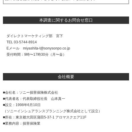
本調査に関するお問合せ窓口
ダイレクトマーケティング部 宮下
TEL 03-5744-8914
Eメール miyashita-t@sonysonpo.co.jp
受付時間：9時〜17時30分（月〜金）
会社概要
■会社名：ソニー損害保険株式会社
■代表者名：代表取締役社長 山本真一
■設立：1998年6月10日
（ソニーインシュアランスプランニング株式会社として設立）
■所在：東京都大田区蒲田5-37-1 アロマスクエア11F
■業務内容：損害保険業