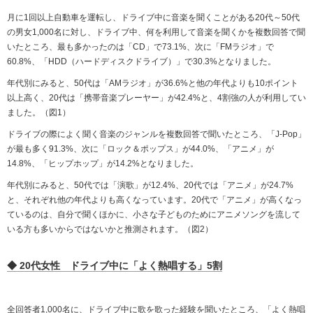
月に1回以上自動車を運転し、ドライブ中に音楽を聞くことがある20代～50代
の男女1,000名に対し、ドライブ中、何を利用して音楽を聞くかを複数回答で聞
いたところ、最も多かったのは「CD」で73.1%、次に「FMラジオ」で
60.8%、「HDD（ハードディスクドライブ）」で30.3%となりました。
年代別にみると、50代は「AMラジオ」が36.6%と他の年代よりも10ポイント
以上高く、20代は「携帯音楽プレーヤー」が42.4%と、4割強の人が利用してい
ました。（図1）
ドライブの際によく聞く音楽のジャンルを複数回答で聞いたところ、「J-Pop」
が最も多く91.3%、次に「ロック＆ポップス」が44.0%、「アニメ」が
14.8%、「ヒップホップ」が14.2%となりました。
年代別にみると、50代では「演歌」が12.4%、20代では「アニメ」が24.7%
と、それぞれ他の年代よりも高くなっています。20代で「アニメ」が高くなっ
ているのは、自分で聞くほかに、小さな子どものためにアニメソングを流して
いる方も多いからではないかと推測されます。（図2）
◆ 20代女性 ドライブ中に「よく熱唱する」5割
全回答者1,000名に、ドライブ中に歌を歌った経験を聞いたところ、「よく熱唱