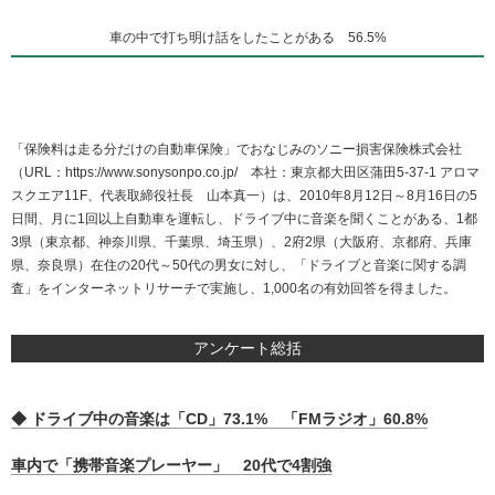
車の中で打ち明け話をしたことがある 56.5%
「保険料は走る分だけの自動車保険」でおなじみのソニー損害保険株式会社
（URL：https://www.sonysonpo.co.jp/ 本社：東京都大田区蒲田5-37-1 アロマ
スクエア11F、代表取締役社長 山本真一）は、2010年8月12日～8月16日の5
日間、月に1回以上自動車を運転し、ドライブ中に音楽を聞くことがある、1都
3県（東京都、神奈川県、千葉県、埼玉県）、2府2県（大阪府、京都府、兵庫
県、奈良県）在住の20代～50代の男女に対し、「ドライブと音楽に関する調
査」をインターネットリサーチで実施し、1,000名の有効回答を得ました。
アンケート総括
◆ ドライブ中の音楽は「CD」73.1% 「FMラジオ」60.8%
車内で「携帯音楽プレーヤー」 20代で4割強