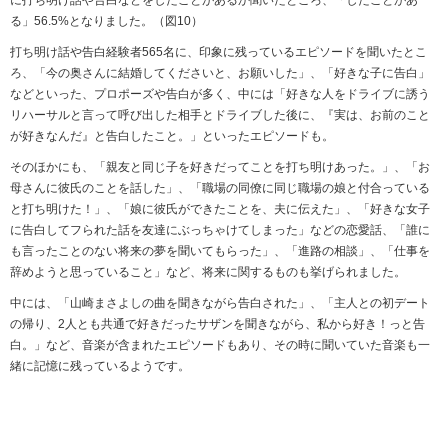
に打ち明け話や告白などをしたことがあるか聞いたところ、「したことがあ
る」56.5%となりました。（図10）
打ち明け話や告白経験者565名に、印象に残っているエピソードを聞いたとこ
ろ、「今の奥さんに結婚してくださいと、お願いした」、「好きな子に告白」
などといった、プロポーズや告白が多く、中には「好きな人をドライブに誘う
リハーサルと言って呼び出した相手とドライブした後に、『実は、お前のこと
が好きなんだ』と告白したこと。」といったエピソードも。
そのほかにも、「親友と同じ子を好きだってことを打ち明けあった。」、「お
母さんに彼氏のことを話した」、「職場の同僚に同じ職場の娘と付合っている
と打ち明けた！」、「娘に彼氏ができたことを、夫に伝えた」、「好きな女子
に告白してフられた話を友達にぶっちゃけてしまった」などの恋愛話、「誰に
も言ったことのない将来の夢を聞いてもらった」、「進路の相談」、「仕事を
辞めようと思っていること」など、将来に関するものも挙げられました。
中には、「山崎まさよしの曲を聞きながら告白された」、「主人との初デート
の帰り、2人とも共通で好きだったサザンを聞きながら、私から好き！っと告
白。」など、音楽が含まれたエピソードもあり、その時に聞いていた音楽も一
緒に記憶に残っているようです。