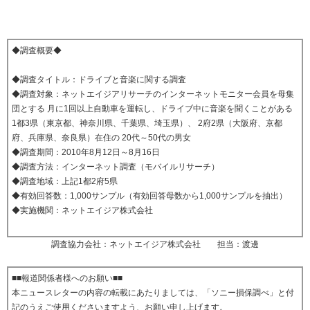
◆調査概要◆
◆調査タイトル：ドライブと音楽に関する調査
◆調査対象：ネットエイジアリサーチのインターネットモニター会員を母集
団とする 月に1回以上自動車を運転し、ドライブ中に音楽を聞くことがある
1都3県（東京都、神奈川県、千葉県、埼玉県）、 2府2県（大阪府、京都
府、兵庫県、奈良県）在住の 20代～50代の男女
◆調査期間：2010年8月12日～8月16日
◆調査方法：インターネット調査（モバイルリサーチ）
◆調査地域：上記1都2府5県
◆有効回答数：1,000サンプル（有効回答母数から1,000サンプルを抽出）
◆実施機関：ネットエイジア株式会社
調査協力会社：ネットエイジア株式会社 担当：渡邊
■■報道関係者様へのお願い■■
本ニュースレターの内容の転載にあたりましては、「ソニー損保調べ」と付
記のうえご使用くださいますよう、お願い申し上げます。