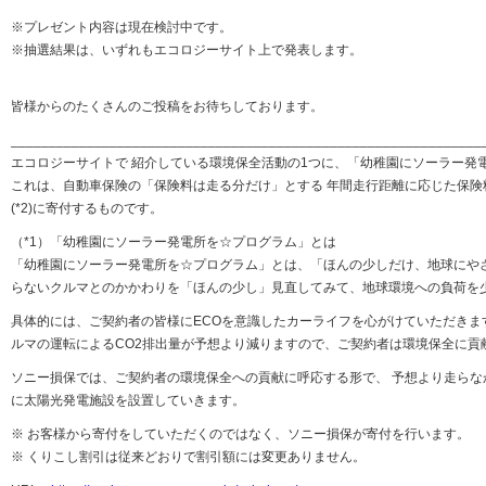
※プレゼント内容は現在検討中です。
※抽選結果は、いずれもエコロジーサイト上で発表します。
皆様からのたくさんのご投稿をお待ちしております。
______________________________________________________________
エコロジーサイトで 紹介している環境保全活動の1つに、「幼稚園にソーラー発
これは、自動車保険の「保険料は走る分だけ」とする 年間走行距離に応じた保
(*2)に寄付するものです。
（*1）「幼稚園にソーラー発電所を☆プログラム」とは
「幼稚園にソーラー発電所を☆プログラム」とは、「ほんの少しだけ、地球にや
らないクルマとのかかわりを「ほんの少し」見直してみて、地球環境への負荷を
具体的には、ご契約者の皆様にECOを意識したカーライフを心がけていただき
ルマの運転によるCO2排出量が予想より減りますので、ご契約者は環境保全に貢
ソニー損保では、ご契約者の環境保全への貢献に呼応する形で、 予想より走らな
に太陽光発電施設を設置していきます。
※ お客様から寄付をしていただくのではなく、ソニー損保が寄付を行います。
※ くりこし割引は従来どおりで割引額には変更ありません。