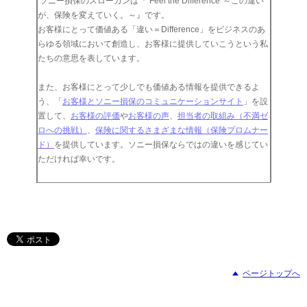
ソニー損保のスローガンは『"Feel the Difference"～この違い
が、保険を変えていく。～』です。
お客様にとって価値ある「違い＝Difference」をビジネスのあ
らゆる領域において創造し、お客様に提供していこうという私
たちの意思を表しています。
また、お客様にとって少しでも価値ある情報を提供できるよ
う、「
お客様とソニー損保のコミュニケーションサイト
」を設
置して、
お客様の評価
や
お客様の声
、
担当者の取組み（不満ゼ
ロへの挑戦）
、
保険に関するさまざまな情報（保険プロムナー
ド）
を提供しています。ソニー損保ならではの違いを感じてい
ただければ幸いです。
ページトップへ