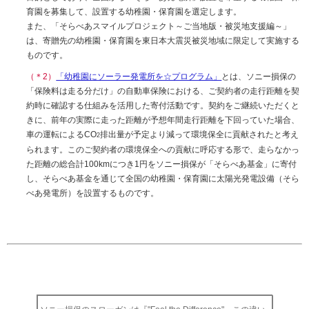
育園を募集して、設置する幼稚園・保育園を選定します。
また、「そらべあスマイルプロジェクト～ご当地版・被災地支援編～」
は、寄贈先の幼稚園・保育園を東日本大震災被災地域に限定して実施する
ものです。
（＊2）
「幼稚園にソーラー発電所を☆プログラム」
とは、ソニー損保の
「保険料は走る分だけ」の自動車保険における、ご契約者の走行距離を契
約時に確認する仕組みを活用した寄付活動です。契約をご継続いただくと
きに、前年の実際に走った距離が予想年間走行距離を下回っていた場合、
車の運転によるCO
排出量が予定より減って環境保全に貢献されたと考え
2
られます。このご契約者の環境保全への貢献に呼応する形で、走らなかっ
た距離の総合計100kmにつき1円をソニー損保が「そらべあ基金」に寄付
し、そらべあ基金を通じて全国の幼稚園・保育園に太陽光発電設備（そら
べあ発電所）を設置するものです。