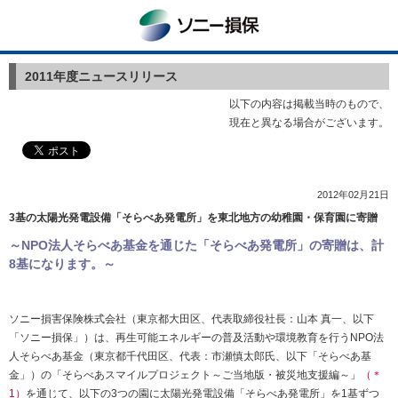
ソニー損保
2011年度ニュースリリース
以下の内容は掲載当時のもので、
現在と異なる場合がございます。
2012年02月21日
3基の太陽光発電設備「そらべあ発電所」を東北地方の幼稚園・保育園に寄贈
～NPO法人そらべあ基金を通じた「そらべあ発電所」の寄贈は、計
8基になります。～
ソニー損害保険株式会社（東京都大田区、代表取締役社長：山本 真一、以下
「ソニー損保」）は、再生可能エネルギーの普及活動や環境教育を行うNPO法
人そらべあ基金（東京都千代田区、代表：市瀬慎太郎氏、以下「そらべあ基
金」）の「そらべあスマイルプロジェクト～ご当地版・被災地支援編～」
（＊
1）
を通じて、以下の3つの園に太陽光発電設備「そらべあ発電所」を1基ずつ