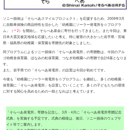
ソニー損保は「そらべあスマイルプロジェクト」を応援するため、2009年3月
に自動車保険の商品特性を活かした「幼稚園にソーラー発電所を☆プログラ
ム」
（＊2）
を開始し、そらべあ基金に寄付を行ってきました。また今回は、東
日本大震災被災地域を応援したいと考え、特に被害の大きかった岩手県・宮城
県・福島県の幼稚園・保育園を寄贈先の対象としました。
同プログラムによるソニー損保の「そらべあ発電所」の寄贈数は、今回のアル
ゴ幼稚舎保育園、ほなみの杜保育園、つなぎ幼稚園への寄贈で合計8基となりま
す。
また、岩手県での「そらべあ発電所」の設置は今回が初めてです。
今後も「幼稚園にソーラー発電所を☆プログラム」を継続し、多くの幼稚園・
保育園に「そらべあ発電所」を設置していくことで、多くの子どもたちの環境
に対する関心を高めるための一助となればと考えています。
「そらべあ発電所」寄贈を記念し、3月・4月に「そらべあ発電所寄贈記念
式典」を実施する予定です。式典の模様は、後日、ソニー損保のウェブサ
イト等でご案内します。