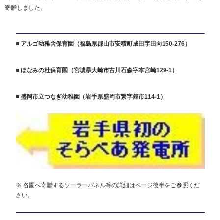
寄贈しました。
■ アルゴ幼稚舎保育園
（福島県郡山市安積町成田字田向150-276）
■ ほなみの杜保育園（宮城県大崎市古川石森字本宮崎129-1）
■ 盛岡市立つなぎ幼稚園（岩手県盛岡市繋字舘市114-1）
※ 各園へ寄贈するソーラーパネル等の詳細はページ後半をご参照くだ
さい。