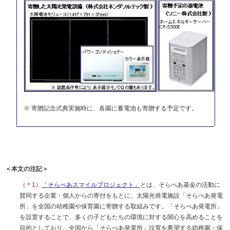
※ 寄贈記念式典実施時に、各園に蓄電池も寄贈する予定です。
＜本文の注記＞
（＊1）
「そらべあスマイルプロジェクト」
とは、そらべあ基金の活動に
賛同する企業・個人からの寄付をもとに、太陽光発電施設「そらべあ発電
所」を全国の幼稚園や保育園に寄贈する取組みです。「そらべあ発電所」
を設置することで、多くの子どもたちの環境に対する関心を高めることを
目的としており、全国から「そらべあ発電所」設置を希望する幼稚園・保