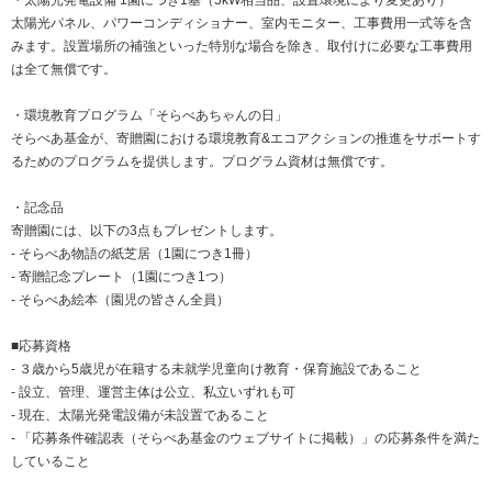
・太陽光発電設備 1園につき1基（5kW相当品、設置環境により変更あり）
太陽光パネル、パワーコンディショナー、室内モニター、工事費用一式等を含
みます。設置場所の補強といった特別な場合を除き、取付けに必要な工事費用
は全て無償です。
・環境教育プログラム「そらべあちゃんの日」
そらべあ基金が、寄贈園における環境教育&エコアクションの推進をサポートす
るためのプログラムを提供します。プログラム資材は無償です。
・記念品
寄贈園には、以下の3点もプレゼントします。
- そらべあ物語の紙芝居（1園につき1冊）
- 寄贈記念プレート（1園につき1つ）
- そらべあ絵本（園児の皆さん全員）
■応募資格
- ３歳から5歳児が在籍する未就学児童向け教育・保育施設であること
- 設立、管理、運営主体は公立、私立いずれも可
- 現在、太陽光発電設備が未設置であること
- 「応募条件確認表（そらべあ基金のウェブサイトに掲載）」の応募条件を満た
していること