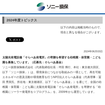
ソニー損保
2024年度トピックス
以下の内容は掲載当時のもので、
現在と異なる場合がございます。
2024年06月03日
太陽光発電設備「そらべあ発電所」の寄贈を希望する幼稚園・保育園・こども
園を募集しています。（応募先：そらべあ基金）
ソニー損害保険株式会社（代表取締役社長：坪田 博行、本社：東京都大田区、
以下「ソニー損保」）は、環境保全につながる取組みの一環として、再生可能
エネルギーの普及活動や環境教育を行うNPO法人そらべあ基金（代表理事：冨
田 秀実氏、所在地：東京都港区、以下「そらべあ基金」）を通じて、全国の幼
稚園・保育園・こども園に太陽光発電設備「そらべあ発電所」を寄贈する「幼
稚園にソーラー発電所を☆プログラム」を、2009年から運営しています。