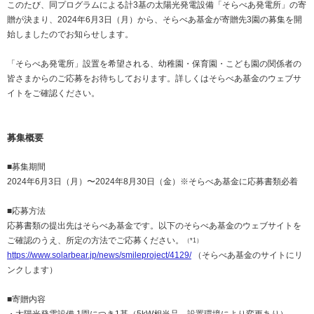
このたび、同プログラムによる計3基の太陽光発電設備「そらべあ発電所」の寄
贈が決まり、2024年6月3日（月）から、そらべあ基金が寄贈先3園の募集を開
始しましたのでお知らせします。
「そらべあ発電所」設置を希望される、幼稚園・保育園・こども園の関係者の
皆さまからのご応募をお待ちしております。詳しくはそらべあ基金のウェブサ
イトをご確認ください。
募集概要
■募集期間
2024年6月3日（月）〜2024年8月30日（金）※そらべあ基金に応募書類必着
■応募方法
応募書類の提出先はそらべあ基金です。以下のそらべあ基金のウェブサイトを
ご確認のうえ、所定の方法でご応募ください。
（*1）
https://www.solarbear.jp/news/smileproject/4129/
（そらべあ基金のサイトにリ
ンクします）
■寄贈内容