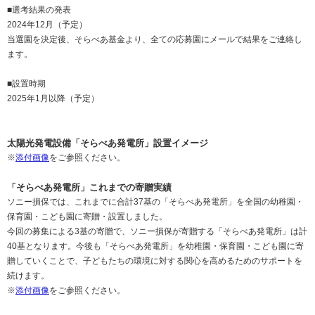
■選考結果の発表
2024年12月（予定）
当選園を決定後、そらべあ基金より、全ての応募園にメールで結果をご連絡し
ます。
■設置時期
2025年1月以降（予定）
太陽光発電設備「そらべあ発電所」設置イメージ
※
添付画像
をご参照ください。
「そらべあ発電所」これまでの寄贈実績
ソニー損保では、これまでに合計37基の「そらべあ発電所」を全国の幼稚園・
保育園・こども園に寄贈・設置しました。
今回の募集による3基の寄贈で、ソニー損保が寄贈する「そらべあ発電所」は計
40基となります。今後も「そらべあ発電所」を幼稚園・保育園・こども園に寄
贈していくことで、子どもたちの環境に対する関心を高めるためのサポートを
続けます。
※
添付画像
をご参照ください。