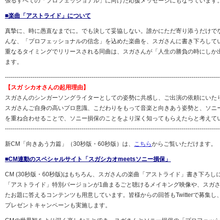
張るすべての「プロフェッショナル」に向けた応援メッセージにもなっています
■楽曲「アストライド」について
真摯に、時に愚直なまでに。でも決して妥協しない。誰かにただ寄り添うだけで
んな、「プロフェッショナルの信念」を込めた楽曲を、スガさんに書き下ろして
重なるタイミングでリリースされる同曲は、スガさんが「人生の勝負の時にしか
ます。
-------------------------------------------------------------------------------------------------------------
【スガ シカオさんの起用理由】
スガさんのシンガーソングライターとしての姿勢に共感し、ご出演の依頼にいた
スガさんご自身の高いプロ意識、こだわりをもって音楽と向きあう姿勢と、ソニ
を重ね合わせることで、ソニー損保のことをより深く知ってもらえたらと考えて
-------------------------------------------------------------------------------------------------------------
新CM「向きあう力篇」（30秒版・60秒版）は、
こちら
からご覧いただけます。
■CM連動のスペシャルサイト「スガシカオmeetsソニー損保」
CM (30秒版・60秒版)はもちろん、スガさんの楽曲「アストライド」書き下ろ
「アストライド」特別バージョンが1曲まるごと聴けるメイキング映像や、スガ
たお題に答えるコンテンツも用意しています。皆様からの回答もTwitterで募集
プレゼントキャンペーンも実施します。