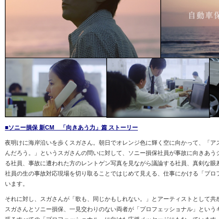
■ソニー損保 新CM 「向きあう力」篇 ストーリー
夜明けに海岸沿いを歩くスガさん。朝日でオレンジ色に輝く空に向かって、「ア
んだろう。」というスガさんの問いに対して、ソニー損保社員が事故に向きあう
る社員、事故に遭われた方のレントゲン写真を見ながら議論する社員、真剣な眼
社員の生の事故対応現場を切り取ることではじめて見える、仕事にかける「プロ
います。
それに対し、スガさんが「歌も、同じかもしれない。」とアーティストとして共
スガさんとソニー損保、一見交わりのない両者が「プロフェッショナル」という