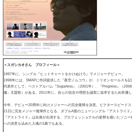
＜スガシカオさん プロフィール＞
1997年に、シングル『ヒットチャートをかけぬけろ』でメジャーデビュー。
1998年には、SMAPに作詞提供した『夜空ノムコウ』が、ミリオンセールスを
代表作として、ベストアルバム『Sugarless』（2001年）、『Progress』（2
儀」主題歌）がある。2011年に、自らの信念や理想を誠実に追求するため所属
今年、デビュー20周年に向けメジャーへの完全復帰を決意。ビクタースピードスタ
21日に完全メジャー復帰作となる、ダブルA面のニューシングル『アストライド／
『アストライド』は自身が出演する、プロフェッショナルの姿勢を描いたソニー損
への決意も込めた入魂の1曲でもある。