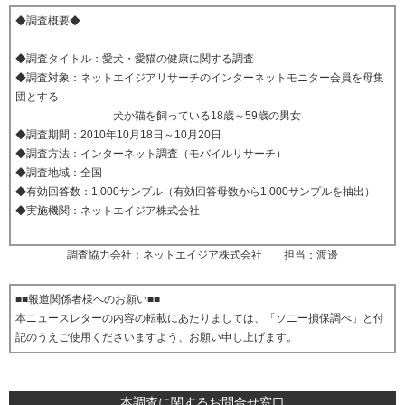
◆調査概要◆
◆調査タイトル：愛犬・愛猫の健康に関する調査
◆調査対象：ネットエイジアリサーチのインターネットモニター会員を母集
団とする
犬か猫を飼っている18歳～59歳の男女
◆調査期間：2010年10月18日～10月20日
◆調査方法：インターネット調査（モバイルリサーチ）
◆調査地域：全国
◆有効回答数：1,000サンプル（有効回答母数から1,000サンプルを抽出）
◆実施機関：ネットエイジア株式会社
調査協力会社：ネットエイジア株式会社 担当：渡邊
■■報道関係者様へのお願い■■
本ニュースレターの内容の転載にあたりましては、「ソニー損保調べ」と付
記のうえご使用くださいますよう、お願い申し上げます。
本調査に関するお問合せ窓口