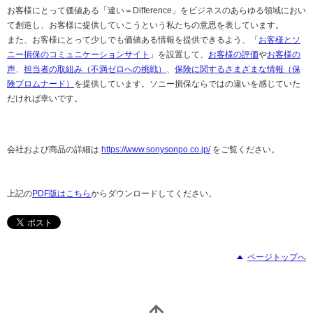
お客様にとって価値ある「違い＝Difference」をビジネスのあらゆる領域におい
て創造し、お客様に提供していこうという私たちの意思を表しています。
また、お客様にとって少しでも価値ある情報を提供できるよう、「
お客様とソ
ニー損保のコミュニケーションサイト
」を設置して、
お客様の評価
や
お客様の
声
、
担当者の取組み（不満ゼロへの挑戦）
、
保険に関するさまざまな情報（保
険プロムナード）
を提供しています。ソニー損保ならではの違いを感じていた
だければ幸いです。
会社および商品の詳細は
https://www.sonysonpo.co.jp/
をご覧ください。
上記の
PDF版はこちら
からダウンロードしてください。
ページトップへ