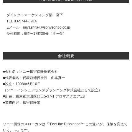
ダイレクトマーケティング部 宮下
TEL 03-5744-8914
Eメール miyashita-t@sonysonpo.co.jp
受付時間：9時〜17時30分（月〜金）
会社概要
■会社名：ソニー損害保険株式会社
■代表者名：代表取締役社長 山本真一
■設立：1998年6月10日
（ソニーインシュアランスプランニング株式会社として設立）
■所在：東京都大田区蒲田5-37-1 アロマスクエア11F
■業務内容：損害保険業
ソニー損保のスローガンは『"Feel the Difference"〜この違いが、保険を変えて
いく。〜』です。