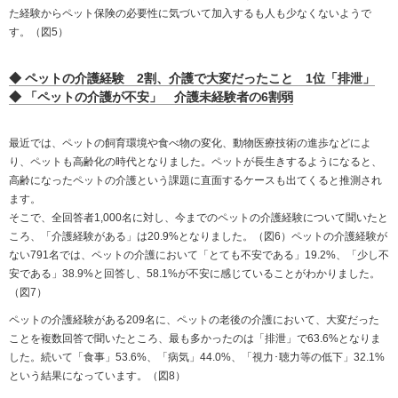
た経験からペット保険の必要性に気づいて加入するも人も少なくないようで
す。（図5）
◆ ペットの介護経験 2割、介護で大変だったこと 1位「排泄」
◆ 「ペットの介護が不安」 介護未経験者の6割弱
最近では、ペットの飼育環境や食べ物の変化、動物医療技術の進歩などによ
り、ペットも高齢化の時代となりました。ペットが長生きするようになると、
高齢になったペットの介護という課題に直面するケースも出てくると推測され
ます。
そこで、全回答者1,000名に対し、今までのペットの介護経験について聞いたと
ころ、「介護経験がある」は20.9%となりました。（図6）ペットの介護経験が
ない791名では、ペットの介護において「とても不安である」19.2%、「少し不
安である」38.9%と回答し、58.1%が不安に感じていることがわかりました。
（図7）
ペットの介護経験がある209名に、ペットの老後の介護において、大変だった
ことを複数回答で聞いたところ、最も多かったのは「排泄」で63.6%となりま
した。続いて「食事」53.6%、「病気」44.0%、「視力･聴力等の低下」32.1%
という結果になっています。（図8）