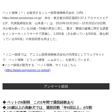
ペット保険（＊）を販売するソニー損害保険株式会社（URL：
https://www.sonysonpo.co.jp/ 本社：東京都大田区蒲田5-37-1 アロマスクエア
11F、代表取締役社長 山本真一）は、2010年10月18日～10月20日の3日間、
犬か猫を飼っている18歳～59歳の男女に対し、愛犬・愛猫の健康に関する調査
をインターネットリサーチで実施し、1,000名（犬を飼っている500名、猫を飼
っている500名）の有効回答を得ました。
＊ソニー損保では、アニコム損害保険株式会社の代理店としてウェブサイト
で、ペット保険「どうぶつ健保 ふぁみりぃ」を販売しています。
■ソニー損保が販売する「ペット保険」サイトはこちら
（
https://www.sonysonpo.co.jp/pet/
）
アンケート総括
◆ ペットの6割弱 この1年間で通院経験あり
◆ 10歳以上の高齢犬では、通院回数「年6回以上」が2割