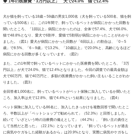
◆ 1年の医療費「3万円以上」 犬で24.0% 猫で12.4%
犬か猫を飼っている18歳～59歳の男女1,000名（犬を飼っている500名、猫を飼
っている500名）に、この1年間で、飼っているペットが病院にかかった回数を
聞いたところ、「1回以上」病院にかかったのは、全体で57.4%、犬で66.0%、
猫で48.8%となり、愛犬で6割半、愛猫で5割弱が病院にかかったことがわかり
ました。（図1）愛犬が病院にかかった回数が「6回以上」の割合は、「0～5
歳」で8.5%、「6～9歳」で13.2%、「10歳以上」で20.0%と、高齢になるほど
病院にかかる回数が多くなっています。（図2）
また、この1年間で飼っているペットにかかった医療費を聞いたところ、「3万
円以上」が犬で24.0%、猫で12.4%となりました。今回の調査での最高金額は
犬で60万円、猫で40万円と、多額の医療費がかかった飼い主もいることがわか
りました。（図3）
全回答者1,000名に、飼っているペットがペット保険に加入しているか聞いたと
ころ、加入率は犬で12.8%、猫で4.4%という結果になりました。（図4）
ペット保険に加入している86名に、加入したきっかけを複数回答で聞いたとこ
ろ、半数以上が「ペットショップで勧められて」（52.3%）と回答しました。
続いて「いざという時の治療費の備えとして」（44.2%）、「飼い主の責任と
して当然だと思った」（22.1%）となっています。「飼っているペットが過去
に病気やケガをした経験があるから」は20.9%となり、実際に病気やケガをし