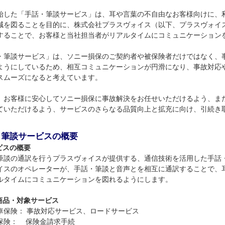
始した「手話・筆談サービス」は、耳や言葉の不自由なお客様向けに、
減を図ることを目的に、株式会社プラスヴォイス（以下、プラスヴォイ
することで、お客様と当社担当者がリアルタイムにコミュニケーション
・筆談サービス」は、ソニー損保のご契約者や被保険者だけではなく、
ようにしているため、相互コミュニケーションが円滑になり、事故対応
スムーズになると考えています。
、お客様に安心してソニー損保に事故解決をお任せいただけるよう、ま
ていただけるよう、サービスのさらなる品質向上と拡充に向け、引続き
・筆談サービスの概要
ビスの概要
筆談の通訳を行うプラスヴォイスが提供する、通信技術を活用した手話
イスのオペレーターが、手話・筆談と音声とを相互に通訳することで、
ルタイムにコミュニケーションを図れるようにします。
商品・対象サービス
車保険： 事故対応サービス、ロードサービス
保険： 保険金請求手続