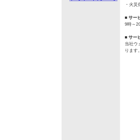
・火災
■
サー
9時～
■
サー
当社ウ
ります