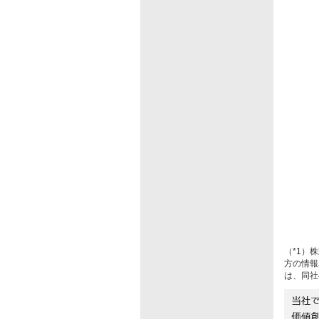
（*1）株
方の情報
は、同社