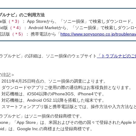
ブルナビ」のご利用方法
ne版
（＊3）
： App Storeから、「ソニー損保」で検索しダウンロード。
oid版
（＊4）
： Android Marketから、「ソニー損保」で検索しダウン
電話版
（＊5）
： 携帯電話から「
https://www.sonysonpo.co.jp/troublenav
トラブルナビ」の詳細は、ソニー損保のウェブサイト
「トラブルナビのご
の注記＞
）
2011年4月25日時点の、ソニー損保の調査によります。
）
ダウンロードやアプリご使用の際の通信料はお客様負担となります。
）
対応機種は、iOS04以降のiPhone3GS、iPhone4です。
）
対応機種は、Android
OS2.1
以降を搭載した端末です。
）
スマートフォンアプリ版と携帯電話版とでは、操作方法や入力方法な
トラブルナビ」はソニー損保の登録商標です。
Phone」「App Store」は、米国およびその他の国々で登録されたAppl
roid」は、Google Inc.の商標または登録商標です。