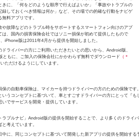
ときに、「何をどのような順序で行えばよいか」「事故やトラブルの
記録しておくべき情報は何か」など、その場での的確な行動をナビゲ
る無料アプリです。
故や故障などのトラブル時をサポートするスマートフォン向けのアプ
ては、国内の損害保険会社ではソニー損保が初めて提供したもので
）
、iPhone版は2011年4月から提供を開始しました。
のドライバーの方にご利用いただきたいとの思いから、Android版、
one版ともに、ご加入の保険会社にかかわらず無料でダウンロード
（＊
ていただけるようにしています。
損保の自動車保険は、マイカーを持つドライバーの方のための保険です
というコンセプトに基づいて、車とすごすドライバーの方にとって『も
思いでサービスを開発・提供しています。
トラブルナビ」Android版の提供を開始することで、より多くのドラ
ばと考えています。
日中に、同じコンセプトに基づいて開発した新アプリの提供を開始する