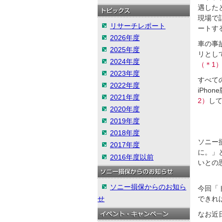
遇した
現場で
リサーチレポート
ートす
2026年度
車の事
2025年度
リとし
2024年度
（＊1
2023年度
すべて
2022年度
iPh
2021年度
2）
し
2020年度
2019年度
2018年度
ソニー
2017年度
に。」
2016年度以前
いとの
ソニー損保からのお知ら
今回「
せ
できれ
なお近