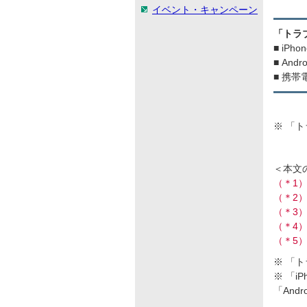
イベント・キャンペーン
「トラ
■ iPho
■ Andr
■ 携帯
※ 「
＜本文
（＊1
（＊2
（＊3
（＊4
（＊5
※ 「
※ 「i
「And