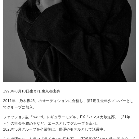
1998年8月10日生まれ 東京都出身
2011年「乃木坂46」のオーディションに合格し、第1期生最年少メンバーとし
てグループに加入。
ファッション誌「sweet」レギュラーモデル、EX「ハマスカ放送部」（21年
～）の司会を務めるなど、エースとしてグループを牽引。
2023年5月グループを卒業後は、俳優やモデルとして活躍中。
主な出演作に、ドラマ「ライオンの隠れ家」（TBS系/2024年）牧村美央役、ド