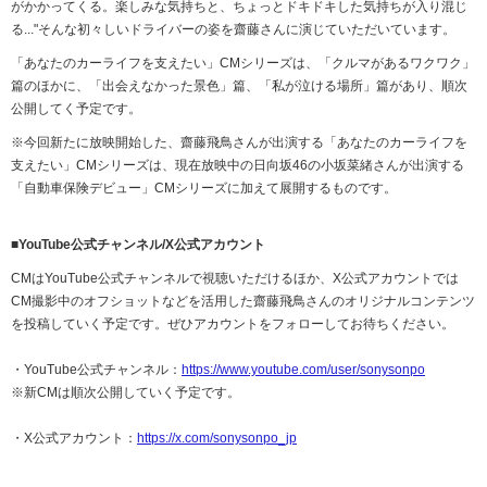
がかかってくる。楽しみな気持ちと、ちょっとドキドキした気持ちが入り混じ
る..."そんな初々しいドライバーの姿を齋藤さんに演じていただいています。
「あなたのカーライフを支えたい」CMシリーズは、「クルマがあるワクワク」
篇のほかに、「出会えなかった景色」篇、「私が泣ける場所」篇があり、順次
公開してく予定です。
※今回新たに放映開始した、齋藤飛鳥さんが出演する「あなたのカーライフを
支えたい」CMシリーズは、現在放映中の日向坂46の小坂菜緒さんが出演する
「自動車保険デビュー」CMシリーズに加えて展開するものです。
■YouTube
公式チャンネル
/X
公式アカウント
CMはYouTube公式チャンネルで視聴いただけるほか、X公式アカウントでは
CM撮影中のオフショットなどを活用した齋藤飛鳥さんのオリジナルコンテンツ
を投稿していく予定です。ぜひアカウントをフォローしてお待ちください。
・YouTube公式チャンネル：
https://www.youtube.com/user/sonysonpo
※新CMは順次公開していく予定です。
・X公式アカウント：
https://x.com/sonysonpo_jp