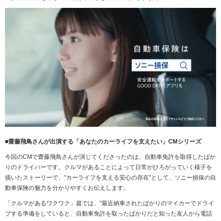
■
齋
藤飛鳥さんが出演する「あなたのカーライフを支えたい」
CM
シリーズ
今回のCMで齋藤飛鳥さんが演じてくださったのは、自動車免許を取得したばか
りのドライバーです。クルマがあることによって日常がひろがっていく様子を
描いたストーリーで、"カーライフを支える安心の存在"として、ソニー損保の自
動車保険の魅力を分かりやすくお伝えします。
「クルマがあるワクワク」篇では、"最近納車されたばかりのマイカーでドライ
ブする準備をしていると、自動車免許を取ったばかりだと知った友人から電話