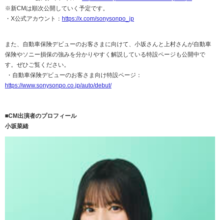
※新
CM
は順次公開していく予定です。
・
X
公式アカウント：
https://x.com/sonysonpo_jp
また、自動車保険デビューのお客さまに向けて、小坂さんと上村さんが自動車
保険やソニー損保の強みを分かりやすく解説している特設ページも公開中で
す。ぜひご覧ください。
・自動車保険デビューのお客さま向け特設ページ：
https://www.sonysonpo.co.jp/auto/debut/
■
CM
出演者のプロフィール
小坂菜緒