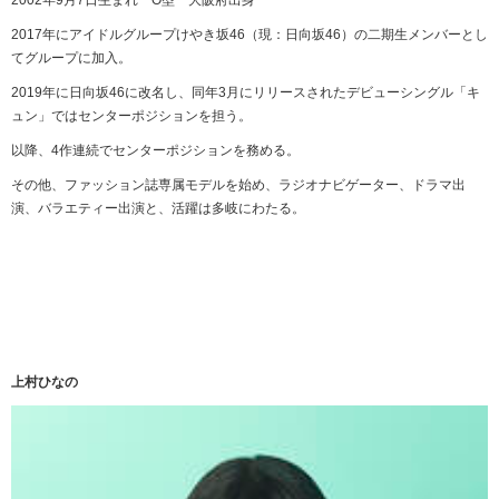
2002年
9
月
7
日生まれ
O
型 大阪府出身
2017年にアイドルグループけやき坂
46
（現：日向坂
46
）の二期生メンバーとし
てグループに加入。
2019年に日向坂
46
に改名し、同年
3
月にリリースされたデビューシングル「キ
ュン」ではセンターポジションを担う。
以降、
4
作連続でセンターポジションを務める。
その他、ファッション誌専属モデルを始め、ラジオナビゲーター、ドラマ出
演、バラエティー出演と、活躍は多岐にわたる。
上村ひなの