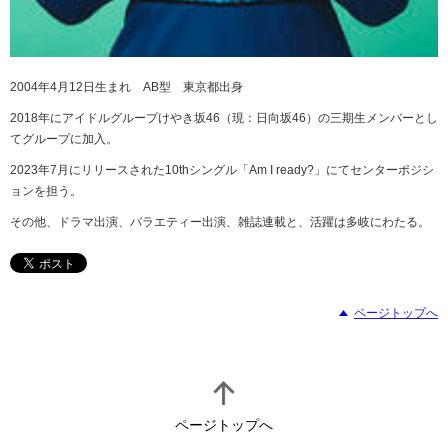
2004年
4
月
12
日生まれ
AB
型 東京都出身
2018年にアイドルグループけやき坂
46
（現：日向坂
46
）の三期生メンバーとし
てグループに加入。
2023年
7
月にリリースされた
10th
シングル「
Am I ready?
」にてセンターポジシ
ョンを担う。
その他、ドラマ出演、バラエティー出演、雑誌連載と、活躍は多岐にわたる。
ページトップへ
ページトップへ