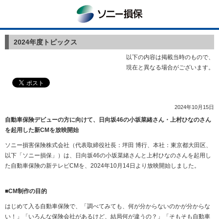
ソニー損保
2024年度トピックス
以下の内容は掲載当時のもので、
現在と異なる場合がございます。
2024年10月15日
自動車保険デビューの方に向けて、日向坂46の小坂菜緒さん・上村ひなのさん
を起用した新CMを放映開始
ソニー損害保険株式会社（代表取締役社長：坪田 博行、本社：東京都大田区、
以下「ソニー損保」）は、日向坂
46
の小坂菜緒さんと上村ひなのさんを起用し
た自動車保険の新テレビ
CM
を、
2024
年
10
月
14
日より放映開始しました。
■
CM
制作の目的
はじめて入る自動車保険で、「調べてみても、何が分からないのかが分からな
い！」「いろんな保険会社があるけど、結局何が違うの？」「そもそも自動車