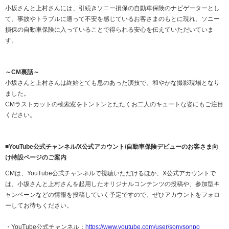
小坂さんと上村さんには、引続きソニー損保の自動車保険のナビゲーターとし
て、事故やトラブルに遭って不安を感じているお客さまのもとに現れ、ソニー
損保の自動車保険に入っていることで得られる安心を伝えていただいていま
す。
～CM裏話～
小坂さんと上村さんは終始とても息のあった演技で、和やかな撮影現場となり
ました。
CMラストカットの検索窓をトントンとたたくお二人のキュートな姿にもご注目
ください。
■
YouTube
公式チャンネル
/X
公式アカウント/自動車保険デビューのお客さま向
け特設ページのご案内
CMは、
YouTube
公式チャンネルで視聴いただけるほか、
X
公式アカウントで
は、小坂さんと上村さんを起用したオリジナルコンテンツの投稿や、参加型キ
ャンペーンなどの情報を投稿していく予定ですので、ぜひアカウントをフォロ
ーしてお待ちください。
・YouTube公式チャンネル：
https://www.youtube.com/user/sonysonpo