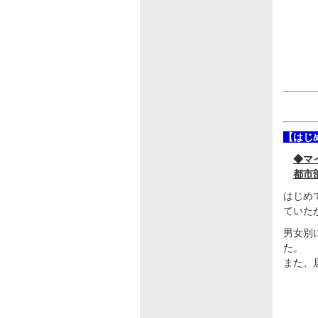
【はじ
◆マ
都市
はじめ
ていた
男女別
た。
また、