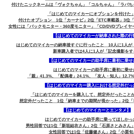
付けたニックネームは「ヴォクちゃん」「コルちゃん」「ラパち
「はじめてのマイカーにオプションを付けた」6
付けたオプション 1位「カーナビ」2位「ETC車載器」3位
女性には「バックモニター・360度モニター」「CD/DVDプレイ
【はじめてのマイカーが納車された際の行
はじめてのマイカーの納車後すぐに行ったこと 10人に1人が
新車購入者では4人に1人が「記念撮影をす
【はじめてのマイカーの助手席に最初に乗せ
はじめてのマイカーの助手席に最初に乗せ
「親」41.3%、「配偶者」24.1%、「友人・知人」12.7%
【はじめてのマイカー購入における想定外だっ
「はじめてのマイカーを購入して、想定外だったことがあ
想定外だったこと 1位「納車までの期間が長かった」2位
【はじめてのマイカーとエンタメ】
はじめてのマイカーの助手席に乗ってほしかっ
男性回答では1位「新垣結衣さん」2位「石原さとみさん
女性回答では1位「佐藤健さん」2位「小栗旬