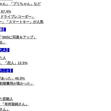
ゃん」「プリちゃん」など
7.4%
「ドライブレコーダー」
ヤー」「スマートキー」が人気
動】
「SNSに写真をアップ」
る」
た人】
た人
、「恋人」12.5%
たこと】
った」46.9%
「初期費用が高かった」
た芸能人
」「有村架純さん」
さん」