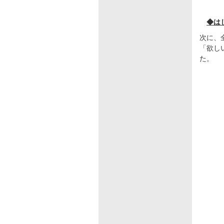
◆は
次に、
「欲し
た。