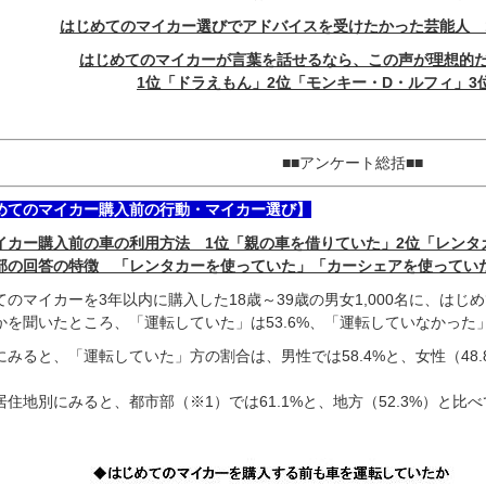
はじめてのマイカー選びでアドバイスを受けたかった芸能人 
はじめてのマイカーが言葉を話せるなら、この声が理想的
1位「ドラえもん」2位「モンキー・D・ルフィ」3
■■アンケート総括■■
めてのマイカー購入前の行動・マイカー選び】
イカー購入前の車の利用方法 1位「親の車を借りていた」2位「レンタ
部の回答の特徴 「レンタカーを使っていた」「カーシェアを使ってい
てのマイカーを3年以内に購入した18歳～39歳の男女1,000名に、は
かを聞いたところ、「運転していた」は53.6%、「運転していなかった」
にみると、「運転していた」方の割合は、男性では58.4%と、女性（48.
居住地別にみると、都市部（※1）では61.1%と、地方（52.3%）と比