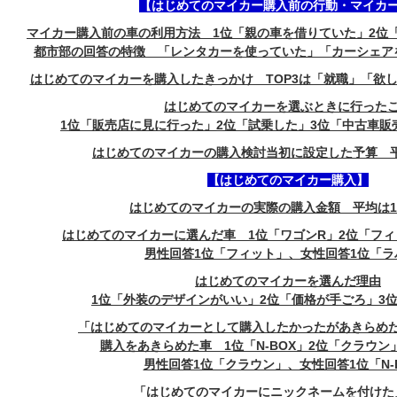
【はじめてのマイカー購入前の行動・マイカ
マイカー購入前の車の利用方法 1位「親の車を借りていた」2位
都市部の回答の特徴 「レンタカーを使っていた」「カーシェア
はじめてのマイカーを購入したきっかけ TOP3は「就職」「欲
はじめてのマイカーを選ぶときに行った
1位「販売店に見に行った」2位「試乗した」3位「中古車販
はじめてのマイカーの購入検討当初に設定した予算 平均
【はじめてのマイカー購入】
はじめてのマイカーの実際の購入金額 平均は18
はじめてのマイカーに選んだ車 1位「ワゴンR」2位「フィ
男性回答1位「フィット」、女性回答1位「ラ
はじめてのマイカーを選んだ理由
1位「外装のデザインがいい」2位「価格が手ごろ」3
「はじめてのマイカーとして購入したかったがあきらめた車
購入をあきらめた車 1位「N-BOX」2位「クラウン
男性回答1位「クラウン」、女性回答1位「N-
「はじめてのマイカーにニックネームを付けた」1