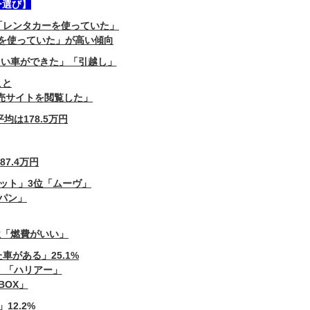
ー選び】
「レンタカーを使っていた」
を使っていた」が高い傾向
しい車ができた」「引越し」
こと
売サイトを閲覧した」
は178.5万円
7.4万円
ット」3位「ムーヴ」
パン」
位「燃費がいい」
がある」25.1%
」「ハリアー」
BOX」
2.2%