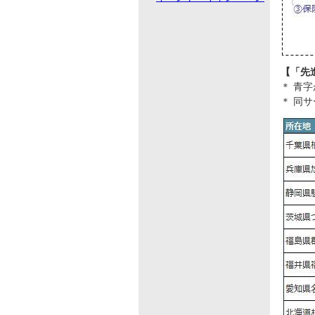
【「先
＊ 青
＊ 同