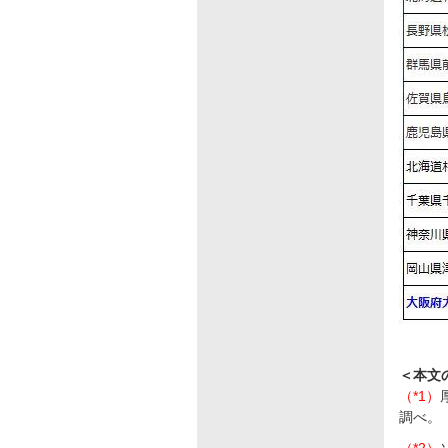
＜本文
（*1）
調べ。