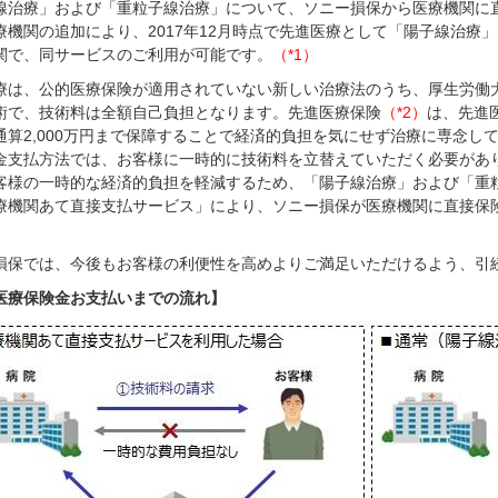
線治療」および「重粒子線治療」について、ソニー損保から医療機関に
療機関の追加により、2017年12月時点で先進医療として「陽子線治療
関で、同サービスのご利用が可能です。
（*1）
療は、公的医療保険が適用されていない新しい治療法のうち、厚生労働
術で、技術料は全額自己負担となります。先進医療保険
（*2）
は、先進
通算2,000万円まで保障することで経済的負担を気にせず治療に専念し
金支払方法では、お客様に一時的に技術料を立替えていただく必要があ
客様の一時的な経済的負担を軽減するため、「陽子線治療」および「重
療機関あて直接支払サービス」により、ソニー損保が医療機関に直接保
損保では、今後もお客様の利便性を高めよりご満足いただけるよう、引
医療保険金お支払いまでの流れ】