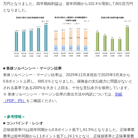
万円となりました。四半期純利益は、前年同期から102.4％増加し7,601百万円
となりました。
■
単体ソルベンシー・マージン比率
単体ソルベンシー・マージン比率は、2025年12月末現在で2025年3月末から
0.8ポイント上昇し、685.0％となりました。保険金の支払能力に問題がないと
される基準である200%を大きく上回る、十分な支払余力を保持しています。
※ 単体ソルベンシー・マージン比率の算出方法や内訳については、
別紙
（PDF、P5）
をご確認ください。
＜参考情報＞
■
コンバインド・レシオ
正味損害率
は前年同期から0.8ポイント低下し61.5%となりました。正味事業
(*2)
費率は前年同期から1.1ポイント低下し24.1％となり、正味損害率と正味事業費