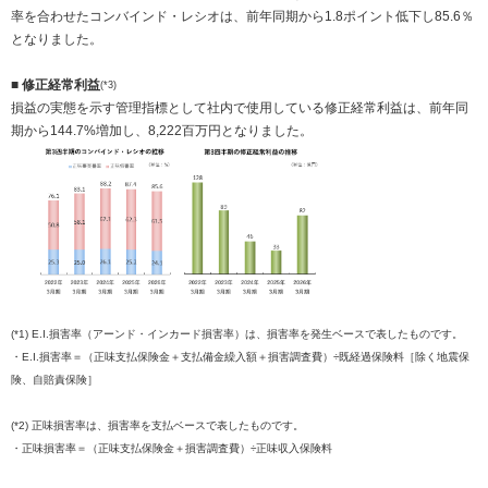
率を合わせたコンバインド・レシオは、前年同期から1.8ポイント低下し85.6％
となりました。
■
修正経常利益
(*3)
損益の実態を示す管理指標として社内で使用している修正経常利益は、前年同
期から144.7%増加し、8,222百万円となりました。
(*1) E.I.損害率（アーンド・インカード損害率）は、損害率を発生ベースで表したものです。
・E.I.損害率＝（正味支払保険金＋支払備金繰入額＋損害調査費）÷既経過保険料［除く地震保
険、自賠責保険］
(*2) 正味損害率は、損害率を支払ベースで表したものです。
・正味損害率＝（正味支払保険金＋損害調査費）÷正味収入保険料