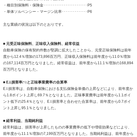
・種目別保険料・保険金････････････････････････P5
・単体ソルベンシー・マージン比率･･････････････P6
主な業績の状況は以下のとおりです。
■ 元受正味保険料、正味収入保険料、経常収益
自動車保険の保有契約件数が堅調に拡大したことから、元受正味保険料は前年
度から12.4％増加の173,896百万円、正味収入保険料は前年度から11.0％増加
の167,114百万円となりました。経常収益は、前年度から11.1％増加の168,894
百万円となりました。
■
E.I.損害率
と正味事業費率の合算率
(*1)
E.I.損害率は、自動車保険における支払保険金単価の上昇などにより、前年度か
ら1.8ポイント上昇し69.7％となりました。正味事業費率は前年度から1.1ポイ
ント低下の25.4％となり、E.I.損害率と合わせた合算率は、前年度から0.7ポイ
ント上昇し95.1％となりました。
■ 経常利益、当期純利益
経常利益は、損害率が上昇したものの事業費率の低下や増収効果などにより、
前年度から11.1％増加の7,199百万円となりました。当期純利益は、前年度から