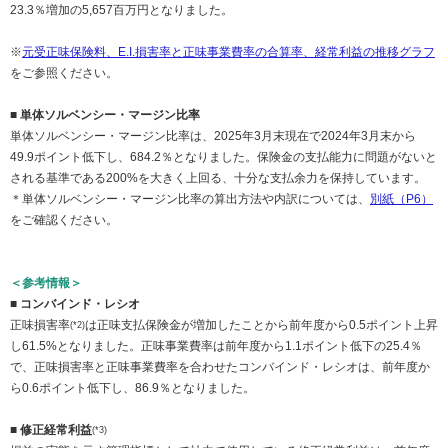
23.3％増加の5,657百万円となりました。
※
元受正味保険料、E.I.損害率と正味事業費率の合算率、経常利益の推移グラフ
をご参照ください。
■ 単体ソルベンシー・マージン比率
単体ソルベンシー・マージン比率は、2025年3月末現在で2024年3月末から
49.9ポイント低下し、684.2％となりました。保険金の支払能力に問題がないと
される基準である200%を大きく上回る、十分な支払余力を保持しています。
＊単体ソルベンシー・マージン比率の算出方法や内訳については、
別紙（P6）
をご確認ください。
＜参考情報＞
■ コンバインド・レシオ
正味損害率
は正味支払保険金が増加したことから前年度から0.5ポイント上昇
(*2)
し61.5%となりました。正味事業費率は前年度から1.1ポイント低下の25.4％
で、正味損害率と正味事業費率を合わせたコンバインド・レシオは、前年度か
ら0.6ポイント低下し、86.9％となりました。
■ 修正経常利益
(*3)