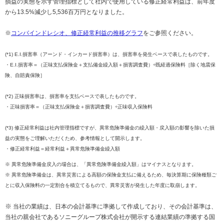
損益の実態を示す管理指標として社内で使用している修正経常利益は、前年度
から13.5%減少し5,536百万円となりました。
※
コンバインドレシオ、修正経常利益の推移グラフ
をご参照ください。
(*1) E.I.損害率（アーンド・インカード損害率）は、損害率を発生ベースで表したものです。
・E.I.損害率＝（正味支払保険金＋支払備金繰入額＋損害調査費）÷既経過保険料［除く地震保
険、自賠責保険］
(*2) 正味損害率は、損害率を支払ベースで表したものです。
・正味損害率＝（正味支払保険金＋損害調査費）÷正味収入保険料
(*3) 修正経常利益は社内管理指標ですが、異常危険準備金の繰入額・戻入額の影響を除いた損
益の実態をご理解いただくため、参考情報として開示します。
・修正経常利益＝経常利益＋異常危険準備金繰入額
※ 異常危険準備金戻入の場合は、「異常危険準備金繰入額」はマイナスとなります。
※ 異常危険準備金は、異常災害による高額の保険金支払に備えるため、毎決算期に保険種類ご
とに収入保険料の一定割合を積立てるもので、異常災害が発生した年度に取崩します。
※
当社の業績は、日本の会計基準に準拠して作成しており、その会計基準は、
当社の親会社であるソニーグループ株式会社が開示する連結業績の準拠する国