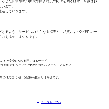
に応じた回答領域の拡大や回答精度の向上を図るほか、今後はお
ています。
推進していきます。
だけるよう、サービスのさらなる拡充と、品質および利便性の一
組みを進めてまいります。
アンスのもと安全にAIを利用できるサービス
ion：検索拡張生成技術）を用いた社内照会業務システムによるアプリ
tionの米国およびその他の国における登録商標または商標です。
ページトップへ