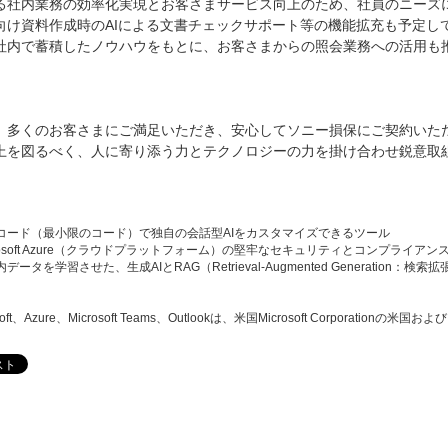
る社内業務の効率化実現とお客さまサービス向上のため、社員のニーズ
向け資料作成時のAIによる文書チェックサポート等の機能拡充も予定し
社内で蓄積したノウハウをもとに、お客さまからの照会業務への活用も
、多くのお客さまにご満足いただき、安心してソニー損保にご契約いた
上を図るべく、人に寄り添う力とテクノロジーの力を掛け合わせ鋭意取
ローコード（最小限のコード）で独自の会話型AIをカスタマイズできるツール
Microsoft Azure（クラウドプラットフォーム）の堅牢なセキュリティとコンプライ
社内データを学習させた、生成AIとRAG（Retrieval-Augmented Generat
soft、Azure、Microsoft Teams、Outlookは、米国Microsoft Corpora