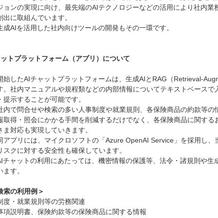
ジョンの実現に向け、最先端のAIテクノロジーなどの活用により社内業
創出に取組んでいます。
生成AIを活用した社内向けツールの開発もその一環です。
チャットプラットフォーム（アプリ）について
要
始したAIチャットプラットフォームは、生成AIとRAG（Retrieval-Aug
す。社内マニュアルや規程類などの内部情報についてテキストベースで入
・提示することが可能です。
社内で問合せや検索の多い人事制度や就業規則、各保険商品の約款等の情
報取得・照会にかかる手間を削減するだけでなく、各保険商品に関する
さま対応も実現していきます。
アプリには、マイクロソフトの「Azure OpenAI Service」を
リスクに対する安全性も確保しています。
AIチャットの利用にあたっては、機密情報の保護等、法令・諸規則や生
います。
検索の利用例＞
制度・就業規則等の労務関連
事項説明書、保険約款等の保険商品に関する情報