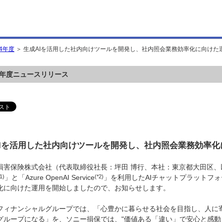
24年度
＞ 生成AIを活用した社内向けツールを開発し、社内照会業務効率化に向けた
24年度ニュースリリース
AIを活用した社内向けツールを開発し、社内照会業務効率化
損害保険株式会社（代表取締役社長：坪田 博行、本社：東京都大田区、以下
1)
」と「Azure OpenAI Service
(*2)
」を利用したAIチャットプラットフ
化に向けた運用を開始しましたので、お知らせします。
フィナンシャルグループでは、「心豊かに暮らせる社会を目指し、人に
グループになる」を、ソニー損保では、"価値ある「違い」で安心と感動