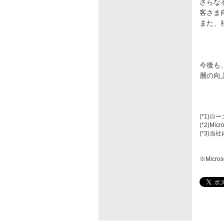
さらな
客さま
また、
今後も
層の向
(*1)
(*2)
(*3)当
※Micro