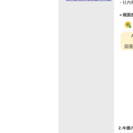
・社内
＜画面
2.今後