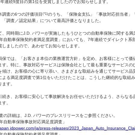
3年連続9度目の第1位を受賞しましたのでお知らせします。
本調査の6つの評価項目
(*1)
のうち、「保険金支払」「事故対応担当者」
」「調査／認定結果」について最高評価となりました。
、同時期にJ.D. パワーが実施したもうひとつの自動車保険に関する満
23年自動車保険契約者満足度調査」においても、7年連続でダイレクト系
賞しましたので、あわせてお知らせします。
損保では、「お客さま本位の業務運営方針」を定め、お客様にとって価
ます。特に、事故対応サービスは保険会社として最も重要なサービスの
を傾け、お客様の心に寄り添い、さまざまな取組みを通じてサービス品質
による満足度調査で第1位をいただけたことは、こうした継続的な取組
ります。
引続き、お客様に安心して事故解決をお任せいただけるよう、さらなる
ます。
調査の詳細は、J.D. パワーのプレスリリースをご参照ください。
23年自動車保険事故対応満足度調査」
/japan.jdpower.com/ja/press-releases/2023_Japan_Auto_Insurance_Cla
23年自動車保険契約者満足度調査」