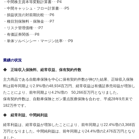
・中間株主資本等変動計算書･･･P4
・中間キャッシュ・フロー計算書･･･P5
・損益状況の対前期比較･･･P6
・種目別保険料・保険金･･･P7
・リスク管理債権･･･P7
・有価証券関係･･･P8
・単体ソルベンシー・マージン比率･･･P9
業績の状況
◆ 正味収入保険料、経常収益、保有契約件数
主力商品である自動車保険を中心に保有契約件数が伸びた結果、正味収入保険
料は前年同期より2.9%増の48,934百万円、経常収益は有価証券売却益が増加し
たことにより、前年同期より4.2%増の 50,266百万円となりました。
保有契約件数は、自動車保険とガン重点医療保険を合わせ、平成28年9月末で
182万件です。
◆
経常利益、中間純利益
経常利益は、経常収益が増加したことにより、前年同期より22.4%増の3,368百
万円となりました。中間純利益は、前年同期より24.4%増の2,476百万円となり
ました。