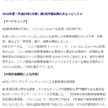
2016年度（平成29年3月期）第2四半期以降の主なトピックス
【マーケティング】
●自動車保険のCMに、くりぃむしちゅーを起用（2016年7月）
お笑いタレントのくりぃむしちゅーを起用した自動車保険のテレビCM「大講
堂」篇および「研究室」篇の、放映を開始しました。
CM のテーマは、「ソニー損保DE ナットク！」で、くりぃむしちゅーの上田晋
也さんが、ソニー損保の自動車保険がお客様から選ばれる理由や、合理的な保
険料算出の仕組みといった商品の特長 をわかりやすく紹介します。相方の有田
哲平さん、ソニー損保の自動車保険のイメージキャラクターを務める唐田えり
かさんも出演し、CMを盛立てています。
【外部評価機関による評価】
●J.D.パワー アジア･パシフィックによる顧客満足度調査
顧 客満足度に関する調査・コンサルティングの国際的な専門機関である株式会
社J.D. パワー アジア・パシフィックが実施した、「2016年日本自動車保険事故
対応満足度調査」（*1）において、2015年に引続き、2年連続で損害保険業界1
位と なりました。当社は総合満足度で1位になったほか、6つの評価項目のうち