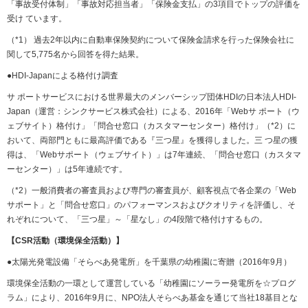
「事故受付体制」「事故対応担当者」「保険金支払」の3項目でトップの評価を
受け ています。
（*1） 過去2年以内に自動車保険契約について保険金請求を行った保険会社に
関して5,775名から回答を得た結果。
●HDI-Japanによる格付け調査
サ ポートサービスにおける世界最大のメンバーシップ団体HDIの日本法人HDI-
Japan（運営：シンクサービス株式会社）による、2016年「Webサ ポート（ウ
ェブサイト）格付け」「問合せ窓口（カスタマーセンター）格付け」（*2）に
おいて、両部門ともに最高評価である『三つ星』を獲得しました。三 つ星の獲
得は、「Webサポート（ウェブサイト）」は7年連続、「問合せ窓口（カスタマ
ーセンター）」は5年連続です。
（*2）一般消費者の審査員および専門の審査員が、顧客視点で各企業の「Web
サポート」と「問合せ窓口」のパフォーマンスおよびクオリティを評価し、そ
れぞれについて、「三つ星」～「星なし」の4段階で格付けするもの。
【CSR活動（環境保全活動）】
●太陽光発電設備「そらべあ発電所」を千葉県の幼稚園に寄贈（2016年9月）
環境保全活動の一環として運営している「幼稚園にソーラー発電所を☆プログ
ラム」により、2016年9月に、NPO法人そらべあ基金を通じて当社18基目とな