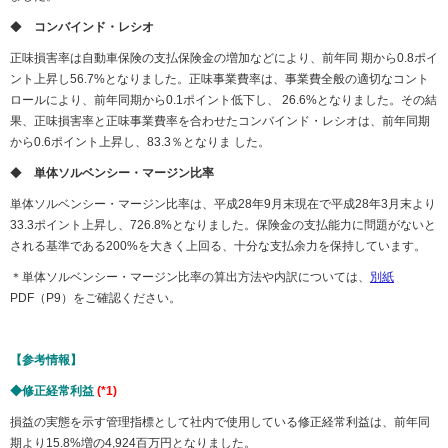
◆
コンバインド・レシオ
正味損害率は自動車保険の支払保険金の増加などにより、前年同 期から0.8ポイ
ント上昇し56.7%となりました。正味事業費率は、事業費全般の適切なコント
ロールにより、前年同期から0.1ポイント低下し、 26.6%となりました。その結
果、正味損害率と正味事業費率を合わせたコンバインド・レシオは、前年同期
から0.6ポイント上昇し、83.3％となりま した。
◆
単体ソルベンシー・マージン比率
単体ソルベンシー・マージン比率は、平成28年9月末現在で平成28年3月末より
33.3ポイント上昇し、726.8%となりました。保険金の支払能力に問題がないと
される基準である200%を大きく上回る、十分な支払余力を保持しています。
＊単体ソルベンシー・マージン比率の算出方法や内訳については、
別紙
PDF（P9）をご確認ください。
【参考情報】
◆修正経常利益
(*1)
損益の実態を示す管理指標として社内で使用している修正経常利益は、前年同
期より15.8%増の4,924百万円となりました。