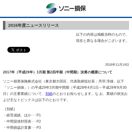
ソニー損保
2016年度ニュースリリース
以下の内容は掲載当時のもので、
現在と異なる場合がございます。
2016年11月14日
2017年（平成29年）3月期 第2四半期（中間期）決算の概要について
ソニー損害保険株式会社（東京都大田区、代表取締役社長：丹羽 淳雄、以下
「ソニー損保」）の平成29年3月期中間期（平成28年4月1日～平成28年9月30
日）の主要業績について、
別紙
のとおりお知らせします。な お、業績の状況お
よび主なトピックスは以下のとおりです。
［別紙］
・経営成績、ほか･･･P1
・中間貸借対照表･･･P2
・中間損益計算書･･･P3