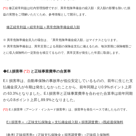
(*1)
修正経常利益は社内管理指標ですが、異常危険準備金の繰入額・戻入額の影響を除いた損
益の実態をご理解いただくため、参考情報として開示します。
修正経常利益＝経常利益＋異常危険準備金繰入額
※ 異常危険準備金戻入の場合は、「異常危険準備金繰入額」はマイナスとなります。
※ 異常危険準備金は、異常災害による高額の保険金支払に備えるため、毎決算期に保険種類ご
とに収入保険料の一定割合を積立てるもので、異常災害が発生した年度に取崩します。
◆E.I.損害率
(*2)
と正味事業費率の合算率
E.I. 損害率は、自動車保険の事故率が低位安定しているものの、前年に生じた支
払備金戻入が今期は発生しなかったことから、前年同期より0.9%ポイント上昇
の 63.3%となりました。E.I.損害率と正味事業費率を合わせた合算率は前年同期
から0.8ポイント上昇し89.9%となりました。
(*2)
E.I.損害率（アーンド・インカード損害率）は、損害率を発生ベースで表したものです。
E.I.損害率＝（正味支払保険金＋支払備金繰入額＋損害調査費）÷既経過保険料
[参考] 正味損害率=（正味支払保険金＋損害調査費）÷正味収入保険料