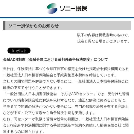
ソニー損保
ソニー損保からのお知らせ
以下の内容は掲載当時のもので、
現在と異なる場合がございます。
金融ADR制度（金融分野における裁判外紛争解決制度）について
当社は、保険業法に基づく金融庁長官の指定を受けた指定紛争解決機関である
一般社団法人日本損害保険協会と手続実施基本契約を締結しています。
当社との間で問題を解決できない場合には、一般社団法人日本損害保険協会に
解決の申立てを行うことができます。
「一般社団法人日本損害保険協会 そんぽADRセンター」では、受付けた苦情
について損害保険会社に解決を依頼するなど、適正な解決に努めるとともに、
当事者間で問題の解決がつかない場合には、専門の知識や経験を有する弁護士
などが中立・公正な立場から紛争解決手続を実施します。
なお、同センターが取扱う苦情や紛争の範囲は、一般社団法人日本損害保険協
会と指定紛争解決機関に関する手続実施基本契約を締結した損害保険会社に関
連するものに限られます。