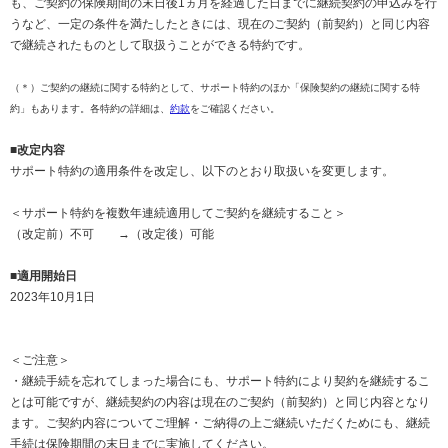
も、ご契約の保険期間の末日後1ヵ月を経過した日までに継続契約の申込みを行
うなど、一定の条件を満たしたときには、現在のご契約（前契約）と同じ内容
で継続されたものとして取扱うことができる特約です。
（＊）ご契約の継続に関する特約として、サポート特約のほか「保険契約の継続に関する特
約」もあります。各特約の詳細は、
約款
をご確認ください。
■改定内容
サポート特約の適用条件を改定し、以下のとおり取扱いを変更します。
＜サポート特約を複数年連続適用してご契約を継続すること＞
（改定前）不可 →（改定後）可能
■適用開始日
2023年10月1日
＜ご注意＞
・継続手続を忘れてしまった場合にも、サポート特約により契約を継続するこ
とは可能ですが、継続契約の内容は現在のご契約（前契約）と同じ内容となり
ます。ご契約内容についてご理解・ご納得の上ご継続いただくためにも、継続
手続は保険期間の末日までに実施してください。