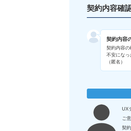
契約内容確
契約内容
契約内容の
不安になっ
（匿名）
UX
ご
契