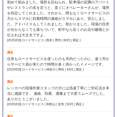
初めて頼みました。場所を訪ねられ、駐車場の近隣のアパート
やレストランの名を言うと、直ぐにオペレーターさんが、場所
を特定してくれました。それから…間もなくロードサービスの
方からスマホに到着時間の連絡がスマホにあり、安心しまし
た。アドバイスもしてくれました。助かりました。現場の住所
が分からなくても落ちついて、町中なら近くのお店や建物とか
伝えれば大丈夫ですよ。
[2025/03][ ロードサービス | 熊本 | 男性 | 60代 | 満足
]
満足
住所もロードサービスを使ったのも市内だったのに、違う市か
らサービス員が来たので時間が多く掛かったイメージです。
[2025/03][ ロードサービス | 神奈川 | 男性 | 40代 | 満足
]
満足
レッカーの現場作業スタッフの方には迅速丁寧にご対応頂き本
当に感謝です。 連絡、到着、運搬まで大変スムーズでした。
ありがとうございました。
[2025/03][ ロードサービス | 和歌山 | 女性 | 50代 | 満足
]
満足