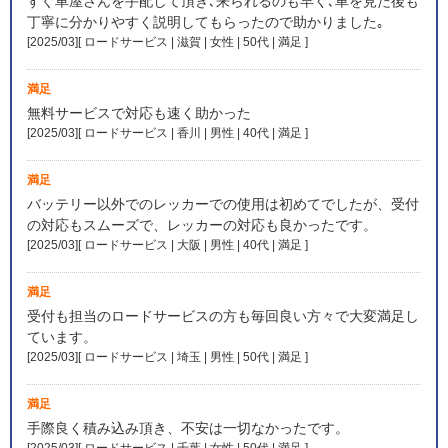
すぐ車屋さんを手配して頂き､来られるのも早く､車を見た後も
丁寧に分かりやすく説明してもらったので助かりました｡
[2025/03][ ロードサービス | 滋賀 | 女性 | 50代 | 満足
]
満足
無料サービスで対応も速く助かった
[2025/03][ ロードサービス | 香川 | 男性 | 40代 | 満足
]
満足
バッテリー以外でのレッカーでの使用は初めてでしたが、受付
の対応もスムーズで、レッカーの対応も良かったです。
[2025/03][ ロードサービス | 大阪 | 男性 | 40代 | 満足
]
満足
受付も担当のロードサービスの方も毎回良い方々で大変満足し
ています。
[2025/03][ ロードサービス | 埼玉 | 男性 | 50代 | 満足
]
満足
手際良く積み込み頂き、不安は一切なかったです。
[2025/03][ ロードサービス | 千葉 | 女性 | 50代 | 満足
]