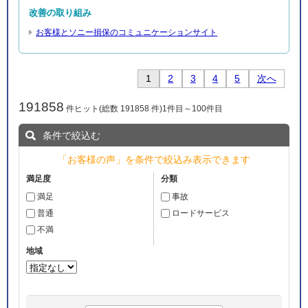
改善の取り組み
お客様とソニー損保のコミュニケーションサイト
1
2
3
4
5
次へ
191858
件ヒット(総数 191858 件)1件目～100件目
条件で絞込む
「お客様の声」を
条件で絞込み
表示できます
満足
事故
普通
ロードサービス
不満