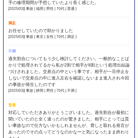
手の修理期間が予想していたより長く感じた。
[2025/03][ 事故 | 福岡 | 男性 | 70代 | 普通
]
満足
お任せしていたので助かりました
[2025/03][ 事故 | 東京 | 女性 | 70代 | 満足
]
不満
過失割合についてもう少し検討してください。一般的なことば
かりで処理されてるから私が2割で相手が8割という処理出結論
づけされました。交差点の中という事です。相手が一旦停止を
しないで交差点の中に進入左右を確認しないまま進入され今回
の事故が発生したのです
[2025/03][ 事故 | 静岡 | 男性 | 70代 | 不満
]
普通
対応していただきありがとうございました。過失割合が最初に
聞いていたのと全く違ったのが驚きました。相手にとっては貰
い事故なので仕方ないかもしれませんが、脅しと取れる発言が
あったのでその点ってどうなのかなーと気になったまま終わり