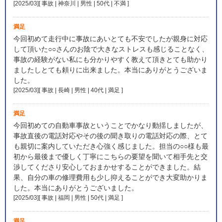
[2025/03][ 事故 | 神奈川 | 男性 | 50代 | 不満
]
満足
今回初めて走行中に事故にあいとても不安でしたが親身に対応
して頂いた○○さんのお陰で大きなストレスも感じることなく、
事故の経験がない私にも分かりやすく教えて頂きとても助かり
ましたしとても頼りに出来ました。本当にありがとうございま
した。
[2025/03][ 事故 | 長崎 | 男性 | 40代 | 満足
]
満足
今回初めての自動車事故ということでかなり動揺しましたが、
事故直後の電話対応やその後の聞き取りの電話対応の際、とて
も親切に案内していただき心強く感じました。担当の○○様も最
初から最後まで優しく丁寧にこちらの要望を聞いて相手先と交
渉してくださり安心しておまかせすることができました。結
果、自分の車の修理費用も少し抑えることができ大変助かりま
した。本当にありがとうございました。
[2025/03][ 事故 | 福岡 | 男性 | 50代 | 満足
]
満足