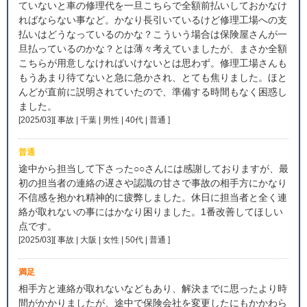
ていないと車の修理代を一旦こちらで全額前払いしておかなけ
ればならない事など。かなり長引いているけど修理工場への支
払いはどうなっているのかな？こういう場合は保険屋さんが一
旦払っているのかな？とは薄々考えていましたが、まさか全額
こちらが用意しなければいけないとは思わず。修理工場さんも
もうあまり待てないと急に急かされ、とても焦りました。ほと
んどが直前に説明されていたので、準備する時間もなく困惑し
ました。
[2025/03][ 事故 | 千葉 | 男性 | 40代 | 普通
]
普通
途中から担当して下さった○○さんには感謝しておりますが、最
初の担当者の連絡の遅さや認識の甘さで事故の相手方にかなり
不信感を抱かれ精神的に疲弊しました。休日に担当者と全く連
絡が取れないの事にはかなり困りました。1番改善してほしい
点です。
[2025/03][ 事故 | 大阪 | 女性 | 50代 | 普通
]
満足
相手方と連絡が取れないなどもあり、解決までに思ったより時
間がかかりましたが、途中で保険会社を変更したにもかかわら