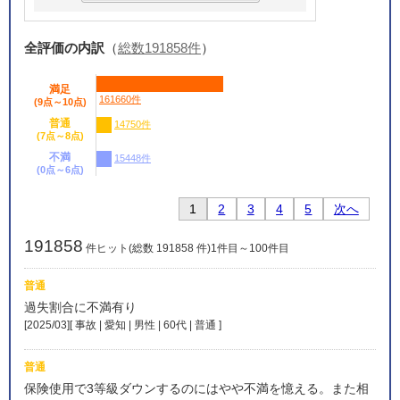
全評価の内訳
（
総数191858件
）
満足
161660件
(9点～10点)
普通
14750件
(7点～8点)
不満
15448件
(0点～6点)
1
2
3
4
5
次へ
191858
件ヒット(総数 191858 件)1件目～100件目
普通
過失割合に不満有り
[2025/03][ 事故 | 愛知 | 男性 | 60代 | 普通
]
普通
保険使用で3等級ダウンするのにはやや不満を憶える。また相