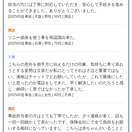
担当の方には丁寧に対応していただき、安心して手続きを進め
ることができました。ありがとうございました。
[2025/03][ 事故 | 大阪 | 男性 | 50代 | 満足
]
満足
ソニー損保を使う事を再認識出来た。
[2025/03][ 事故 | 兵庫 | 男性 | 70代 | 満足
]
不満
こちらの意向を相手方に伝えるだけの印象。気持ちに寄り添お
うとする姿勢は立派だが私にとってそれはさほど重要ではな
い。連絡はチャットでとお願いしていたが、これで最後にした
いと思ったのか電話をしてきた。早く解決したいのだろうと感
じ、納得いく形ではなかったが了承した。
[2025/03][ 事故 | 富山 | 女性 | 40代 | 不満
]
満足
事故担当者の方はとても丁寧でしたが、少々連絡が多く、話も
一回一回細かくて長かったです。保険会社にて全て負担をお願
いする格好になっていますし、こちらは赤ちゃんがいることと