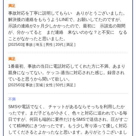
満足
事故対応を丁寧に説明してもらい ありがとうございました。
解決後の連絡をもらうようLINEで、お願いしてたのですが、
示談の連絡が2ヶ月少しかかったので、最初に 示談迄の期間
が、分かってると まだ連絡 来ないのかな？と不安に なる
ことがなかったと思いました。
[2025/03][ 事故 | 埼玉 | 男性 | 20代 | 満足
]
満足
1番最初、事故の当日に電話対応してくれた方に不満、あまり
親身になってない。ケッコ-適当に対応された感じ。録音され
ていると思うから聞いて欲しい。
[2025/03][ 事故 | 茨城 | 女性 | 50代 | 満足
]
不満
SMSや電話でなく、 チャットがあるならそっちを利用したか
ったです。まだ子どもが小さく、色々と対応に追われている毎
日ですが、何回も端的に要件だけをSMSで送信され、圧がすご
くて精神的にきつかったです。もう少し寄り添って優しく対応
してくださるとよかったなと思います。ありがとうございまし