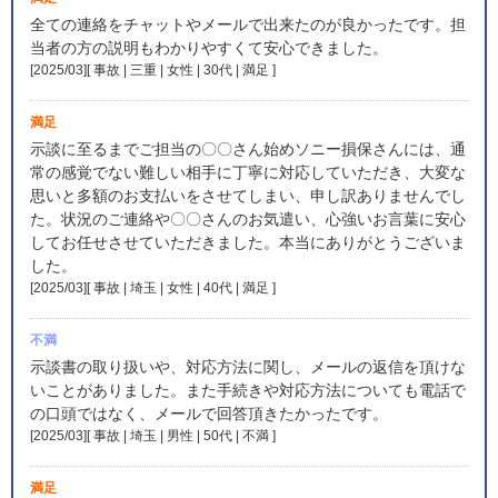
全ての連絡をチャットやメールで出来たのが良かったです。担
当者の方の説明もわかりやすくて安心できました。
[2025/03][ 事故 | 三重 | 女性 | 30代 | 満足
]
満足
示談に至るまでご担当の〇〇さん始めソニー損保さんには、通
常の感覚でない難しい相手に丁寧に対応していただき、大変な
思いと多額のお支払いをさせてしまい、申し訳ありませんでし
た。状況のご連絡や〇〇さんのお気遣い、心強いお言葉に安心
してお任せさせていただきました。本当にありがとうございま
した。
[2025/03][ 事故 | 埼玉 | 女性 | 40代 | 満足
]
不満
示談書の取り扱いや、対応方法に関し、メールの返信を頂けな
いことがありました。また手続きや対応方法についても電話で
の口頭ではなく、メールで回答頂きたかったです。
[2025/03][ 事故 | 埼玉 | 男性 | 50代 | 不満
]
満足