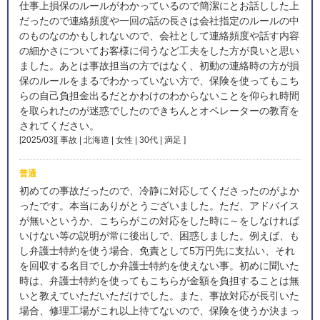
仕事上損保のルールがわかっているので簡潔にとお話しした上
だったので連絡頻度や一回の話の長さは会社指定のルールの中
のものなのかもしれないので、会社として連絡頻度や話す内容
の細かさについてお客様に伺うなど工夫をした方が良いと思い
ました。あとは事故担当の方ではなく、初動の連絡時の方が損
保のルールをまるでわかっていない方で、保険を使ってもこち
らの自己負担金出るだとかわけのわからないことを仰られ時間
を取られたのが迷惑でしたのできちんとオペレーターの教育を
されてください。
[2025/03][ 事故 | 北海道 | 女性 | 30代 | 満足
]
普通
初めての事故だったので、冷静に対応してくださったのがよか
ったです。本当にありがとうございました。ただ、アドバイス
が無いというか、こちらがこの対応をした時に～をしなければ
いけない等の説明が常に後出しで、困惑しました。例えば、も
し弁護士特約を使う場合、免責として5万円先に支払い、それ
を回収する名目でしか弁護士特約を使えない事。初めに聞いた
時は、弁護士特約を使ってもこちらが金額を負担することは無
いと教えていただいただけでした。また、事故対応が長引いた
場合、修理工場がこれ以上待てないので、保険を使うか決まっ