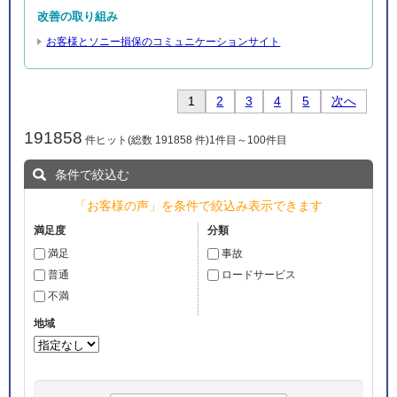
改善の取り組み
お客様とソニー損保のコミュニケーションサイト
1
2
3
4
5
次へ
191858
件ヒット(総数 191858 件)1件目～100件目
条件で絞込む
「お客様の声」を
条件で絞込み
表示できます
満足
事故
普通
ロードサービス
不満