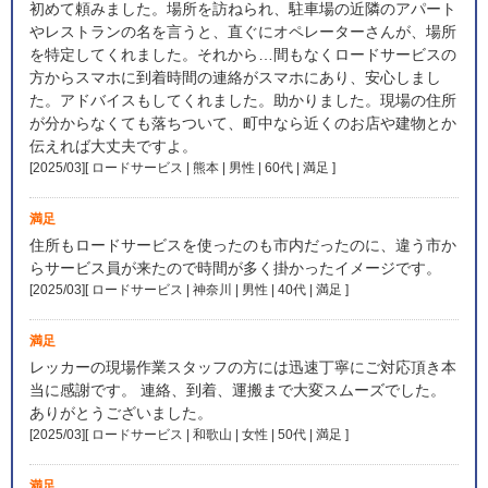
初めて頼みました。場所を訪ねられ、駐車場の近隣のアパート
やレストランの名を言うと、直ぐにオペレーターさんが、場所
を特定してくれました。それから…間もなくロードサービスの
方からスマホに到着時間の連絡がスマホにあり、安心しまし
た。アドバイスもしてくれました。助かりました。現場の住所
が分からなくても落ちついて、町中なら近くのお店や建物とか
伝えれば大丈夫ですよ。
[2025/03][ ロードサービス | 熊本 | 男性 | 60代 | 満足
]
満足
住所もロードサービスを使ったのも市内だったのに、違う市か
らサービス員が来たので時間が多く掛かったイメージです。
[2025/03][ ロードサービス | 神奈川 | 男性 | 40代 | 満足
]
満足
レッカーの現場作業スタッフの方には迅速丁寧にご対応頂き本
当に感謝です。 連絡、到着、運搬まで大変スムーズでした。
ありがとうございました。
[2025/03][ ロードサービス | 和歌山 | 女性 | 50代 | 満足
]
満足