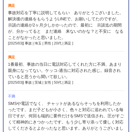
満足
事故対応を丁寧に説明してもらい ありがとうございました。
解決後の連絡をもらうようLINEで、お願いしてたのですが、
示談の連絡が2ヶ月少しかかったので、最初に 示談迄の期間
が、分かってると まだ連絡 来ないのかな？と不安に なる
ことがなかったと思いました。
[2025/03][ 事故 | 埼玉 | 男性 | 20代 | 満足
]
満足
1番最初、事故の当日に電話対応してくれた方に不満、あまり
親身になってない。ケッコ-適当に対応された感じ。録音され
ていると思うから聞いて欲しい。
[2025/03][ 事故 | 茨城 | 女性 | 50代 | 満足
]
不満
SMSや電話でなく、 チャットがあるならそっちを利用したか
ったです。まだ子どもが小さく、色々と対応に追われている毎
日ですが、何回も端的に要件だけをSMSで送信され、圧がすご
くて精神的にきつかったです。もう少し寄り添って優しく対応
してくださるとよかったなと思います。ありがとうございまし