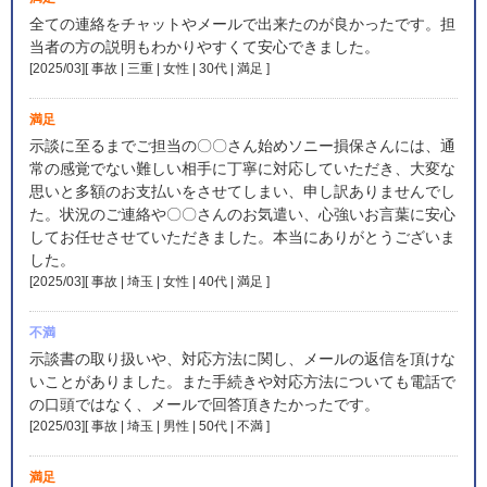
全ての連絡をチャットやメールで出来たのが良かったです。担
当者の方の説明もわかりやすくて安心できました。
[2025/03][ 事故 | 三重 | 女性 | 30代 | 満足
]
満足
示談に至るまでご担当の〇〇さん始めソニー損保さんには、通
常の感覚でない難しい相手に丁寧に対応していただき、大変な
思いと多額のお支払いをさせてしまい、申し訳ありませんでし
た。状況のご連絡や〇〇さんのお気遣い、心強いお言葉に安心
してお任せさせていただきました。本当にありがとうございま
した。
[2025/03][ 事故 | 埼玉 | 女性 | 40代 | 満足
]
不満
示談書の取り扱いや、対応方法に関し、メールの返信を頂けな
いことがありました。また手続きや対応方法についても電話で
の口頭ではなく、メールで回答頂きたかったです。
[2025/03][ 事故 | 埼玉 | 男性 | 50代 | 不満
]
満足