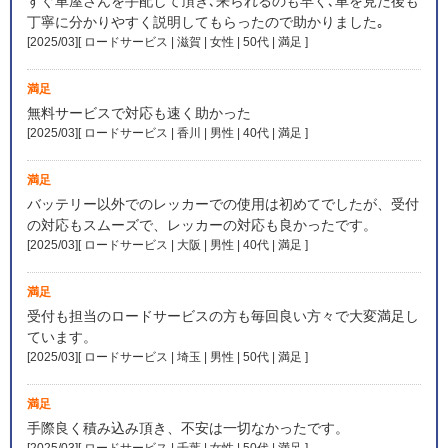
すぐ車屋さんを手配して頂き､来られるのも早く､車を見た後も
丁寧に分かりやすく説明してもらったので助かりました｡
[2025/03][ ロードサービス | 滋賀 | 女性 | 50代 | 満足
]
満足
無料サービスで対応も速く助かった
[2025/03][ ロードサービス | 香川 | 男性 | 40代 | 満足
]
満足
バッテリー以外でのレッカーでの使用は初めてでしたが、受付
の対応もスムーズで、レッカーの対応も良かったです。
[2025/03][ ロードサービス | 大阪 | 男性 | 40代 | 満足
]
満足
受付も担当のロードサービスの方も毎回良い方々で大変満足し
ています。
[2025/03][ ロードサービス | 埼玉 | 男性 | 50代 | 満足
]
満足
手際良く積み込み頂き、不安は一切なかったです。
[2025/03][ ロードサービス | 千葉 | 女性 | 50代 | 満足
]