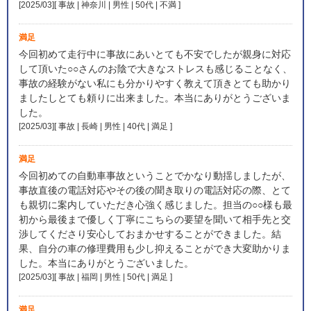
[2025/03][ 事故 | 神奈川 | 男性 | 50代 | 不満
]
満足
今回初めて走行中に事故にあいとても不安でしたが親身に対応
して頂いた○○さんのお陰で大きなストレスも感じることなく、
事故の経験がない私にも分かりやすく教えて頂きとても助かり
ましたしとても頼りに出来ました。本当にありがとうございま
した。
[2025/03][ 事故 | 長崎 | 男性 | 40代 | 満足
]
満足
今回初めての自動車事故ということでかなり動揺しましたが、
事故直後の電話対応やその後の聞き取りの電話対応の際、とて
も親切に案内していただき心強く感じました。担当の○○様も最
初から最後まで優しく丁寧にこちらの要望を聞いて相手先と交
渉してくださり安心しておまかせすることができました。結
果、自分の車の修理費用も少し抑えることができ大変助かりま
した。本当にありがとうございました。
[2025/03][ 事故 | 福岡 | 男性 | 50代 | 満足
]
満足