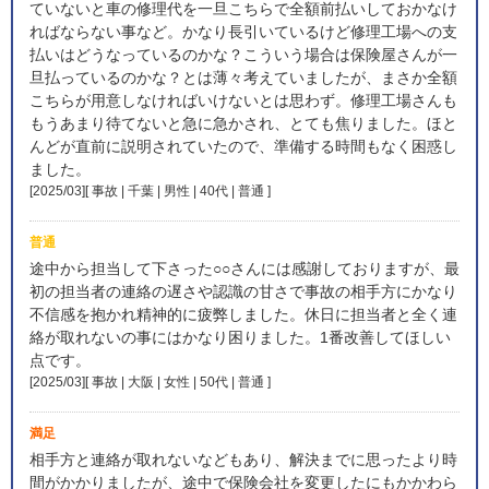
ていないと車の修理代を一旦こちらで全額前払いしておかなけ
ればならない事など。かなり長引いているけど修理工場への支
払いはどうなっているのかな？こういう場合は保険屋さんが一
旦払っているのかな？とは薄々考えていましたが、まさか全額
こちらが用意しなければいけないとは思わず。修理工場さんも
もうあまり待てないと急に急かされ、とても焦りました。ほと
んどが直前に説明されていたので、準備する時間もなく困惑し
ました。
[2025/03][ 事故 | 千葉 | 男性 | 40代 | 普通
]
普通
途中から担当して下さった○○さんには感謝しておりますが、最
初の担当者の連絡の遅さや認識の甘さで事故の相手方にかなり
不信感を抱かれ精神的に疲弊しました。休日に担当者と全く連
絡が取れないの事にはかなり困りました。1番改善してほしい
点です。
[2025/03][ 事故 | 大阪 | 女性 | 50代 | 普通
]
満足
相手方と連絡が取れないなどもあり、解決までに思ったより時
間がかかりましたが、途中で保険会社を変更したにもかかわら