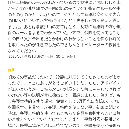
仕事上損保のルールがわかっているので簡潔にとお話しした上
だったので連絡頻度や一回の話の長さは会社指定のルールの中
のものなのかもしれないので、会社として連絡頻度や話す内容
の細かさについてお客様に伺うなど工夫をした方が良いと思い
ました。あとは事故担当の方ではなく、初動の連絡時の方が損
保のルールをまるでわかっていない方で、保険を使ってもこち
らの自己負担金出るだとかわけのわからないことを仰られ時間
を取られたのが迷惑でしたのできちんとオペレーターの教育を
されてください。
[2025/03][ 事故 | 北海道 | 女性 | 30代 | 満足
]
普通
初めての事故だったので、冷静に対応してくださったのがよか
ったです。本当にありがとうございました。ただ、アドバイス
が無いというか、こちらがこの対応をした時に～をしなければ
いけない等の説明が常に後出しで、困惑しました。例えば、も
し弁護士特約を使う場合、免責として5万円先に支払い、それ
を回収する名目でしか弁護士特約を使えない事。初めに聞いた
時は、弁護士特約を使ってもこちらが金額を負担することは無
いと教えていただいただけでした。また、事故対応が長引いた
場合、修理工場がこれ以上待てないので、保険を使うか決まっ