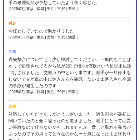
手の修理期間が予想していたより長く感じた。
[2025/03][ 事故 | 福岡 | 男性 | 70代 | 普通
]
満足
お任せしていたので助かりました
[2025/03][ 事故 | 東京 | 女性 | 70代 | 満足
]
不満
過失割合についてもう少し検討してください。一般的なことば
かりで処理されてるから私が2割で相手が8割という処理出結論
づけされました。交差点の中という事です。相手が一旦停止を
しないで交差点の中に進入左右を確認しないまま進入され今回
の事故が発生したのです
[2025/03][ 事故 | 静岡 | 男性 | 70代 | 不満
]
普通
対応していただきありがとうございました。過失割合が最初に
聞いていたのと全く違ったのが驚きました。相手にとっては貰
い事故なので仕方ないかもしれませんが、脅しと取れる発言が
あったのでその点ってどうなのかなーと気になったまま終わり