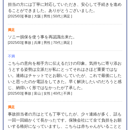
担当の方には丁寧に対応していただき、安心して手続きを進め
ることができました。ありがとうございました。
[2025/03][ 事故 | 大阪 | 男性 | 50代 | 満足
]
満足
ソニー損保を使う事を再認識出来た。
[2025/03][ 事故 | 兵庫 | 男性 | 70代 | 満足
]
不満
こちらの意向を相手方に伝えるだけの印象。気持ちに寄り添お
うとする姿勢は立派だが私にとってそれはさほど重要ではな
い。連絡はチャットでとお願いしていたが、これで最後にした
いと思ったのか電話をしてきた。早く解決したいのだろうと感
じ、納得いく形ではなかったが了承した。
[2025/03][ 事故 | 富山 | 女性 | 40代 | 不満
]
満足
事故担当者の方はとても丁寧でしたが、少々連絡が多く、話も
一回一回細かくて長かったです。保険会社にて全て負担をお願
いする格好になっていますし、こちらは赤ちゃんがいることと