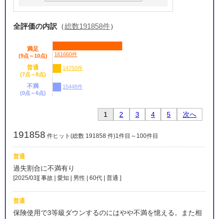
全評価の内訳
（
総数191858件
）
満足
161660件
(9点～10点)
普通
14750件
(7点～8点)
不満
15448件
(0点～6点)
1
2
3
4
5
次へ
191858
件ヒット(総数 191858 件)1件目～100件目
普通
過失割合に不満有り
[2025/03][ 事故 | 愛知 | 男性 | 60代 | 普通
]
普通
保険使用で3等級ダウンするのにはやや不満を憶える。また相